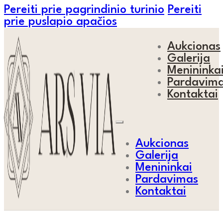
Pereiti prie pagrindinio turinio
Pereiti
prie puslapio apačios
Aukcionas
Galerija
Menininka
Pardavim
Kontaktai
Aukcionas
Galerija
Menininkai
Pardavimas
Kontaktai