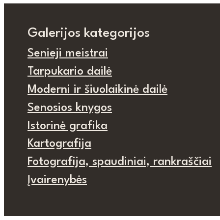
Galerijos kategorijos
Senieji meistrai
Tarpukario dailė
Moderni ir šiuolaikinė dailė
Senosios knygos
Istorinė grafika
Kartografija
Fotografija, spaudiniai, rankraščiai
Įvairenybės