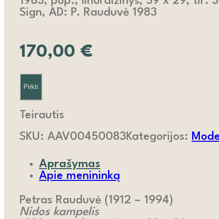
1983, pop., linoraižinys, 39 x 29, tir. 
Sign, AD: P. Rauduvė 1983
170,00
€
Pirkti
Teirautis
SKU:
AAV00450083
Kategorijos:
Moder
Aprašymas
Apie menininką
Petras Rauduvė (1912 – 1994)
Nidos kampelis