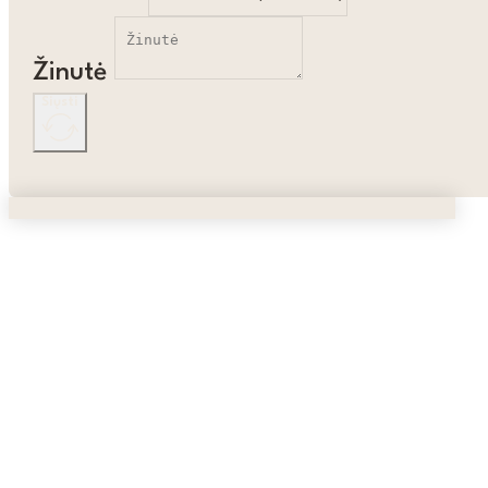
Žinutė
Siųsti