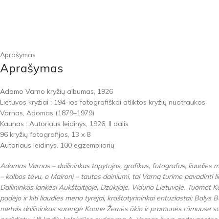
Aprašymas
Aprašymas
Adomo Varno kryžių albumas, 1926
Lietuvos kryžiai : 194-ios fotografiškai atliktos kryžių nuotraukos
Varnas, Adomas (1879–1979)
Kaunas : Autoriaus leidinys, 1926. II dalis
96 kryžių fotografijos, 13 x 8
Autoriaus leidinys. 100 egzempliorių
Adomas Varnas – dailininkas tapytojas, grafikas, fotografas, liaudies
– kalbos tėvu, o Maironį – tautos dainiumi, tai Varną turime pavadinti l
Dailininkas lankėsi Aukštaitijoje, Dzūkijoje, Vidurio Lietuvoje. Tuomet
padėjo ir kiti liaudies meno tyrėjai, kraštotyrininkai entuziastai: Bal
metais dailininkas surengė Kaune Žemės ūkio ir pramonės rūmuose savo k