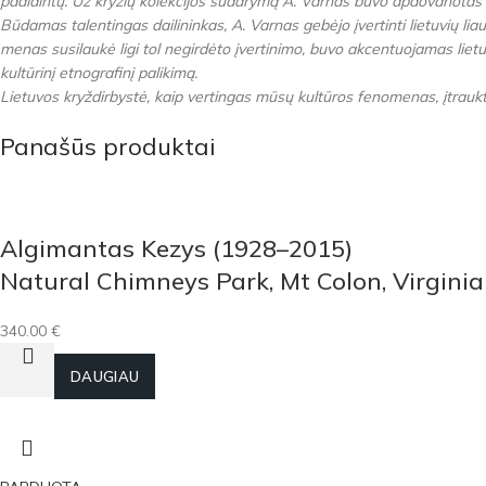
padidintų. Už kryžių kolekcijos sudarymą A. Varnas buvo apdovanotas
Būdamas talentingas dailininkas, A. Varnas gebėjo įvertinti lietuvių li
menas susilaukė ligi tol negirdėto įvertinimo, buvo akcentuojamas lietu
kultūrinį etnografinį palikimą.
Lietuvos kryždirbystė, kaip vertingas mūsų kultūros fenomenas, įtrau
Panašūs produktai
Algimantas Kezys (1928–2015)
Natural Chimneys Park, Mt Colon, Virginia
340.00
€
Į KREPŠELĮ
DAUGIAU