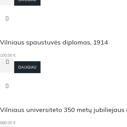
Vilniaus spaustuvės diplomas, 1914
100.00
€
Į KREPŠELĮ
DAUGIAU
Vilniaus universiteto 350 metų jubiliejau
680.00
€