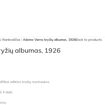
i, Rankraščiai
Adomo Varno kryžių albumas, 1926
Back to products
yžių albumas, 1926
afiškai atliktos kryžių nuotraukos
 II dalis
orių