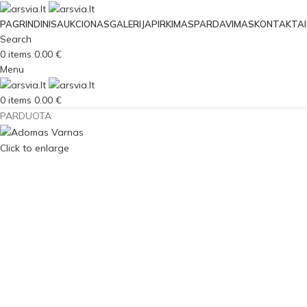
PAGRINDINIS
AUKCIONAS
GALERIJA
PIRKIMAS
PARDAVIMAS
KONTAKTAI
Search
0
items
0.00
€
Menu
0
items
0.00
€
PARDUOTA
Click to enlarge