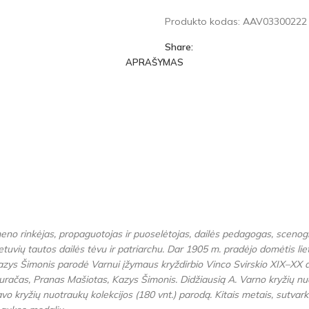
Produkto kodas:
AAV0330022
Share:
APRAŠYMAS
 meno rinkėjas, propaguotojas ir puoselėtojas, dailės pedagogas, sceno
ietuvių tautos dailės tėvu ir patriarchu. Dar 1905 m. pradėjo domėtis lie
 Kazys Šimonis parodė Varnui įžymaus kryždirbio Vinco Svirskio XIX–XX a
ys Buračas, Pranas Mašiotas, Kazys Šimonis. Didžiausią A. Varno kryžių n
ryžių nuotraukų kolekcijos (180 vnt.) parodą. Kitais metais, sutvarkęs