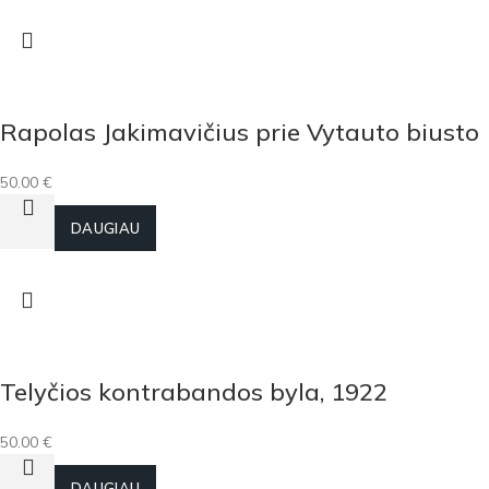
Rapolas Jakimavičius prie Vytauto biusto
50.00
€
Į KREPŠELĮ
DAUGIAU
Telyčios kontrabandos byla, 1922
50.00
€
Į KREPŠELĮ
DAUGIAU