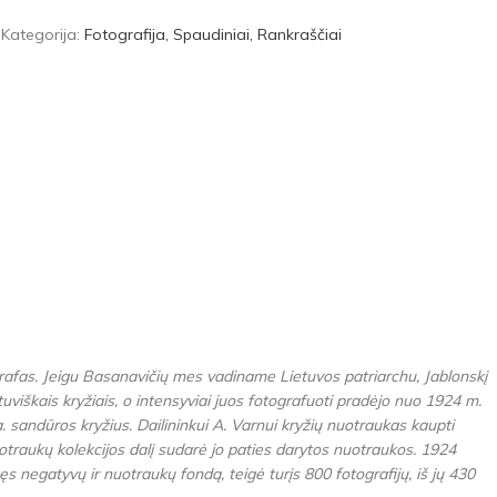
2
Kategorija:
Fotografija, Spaudiniai, Rankraščiai
grafas. Jeigu Basanavičių mes vadiname Lietuvos patriarchu, Jablonskį
tuviškais kryžiais, o intensyviai juos fotografuoti pradėjo nuo 1924 m.
. sandūros kryžius. Dailininkui A. Varnui kryžių nuotraukas kaupti
uotraukų kolekcijos dalį sudarė jo paties darytos nuotraukos. 1924
 negatyvų ir nuotraukų fondą, teigė turįs 800 fotografijų, iš jų 430