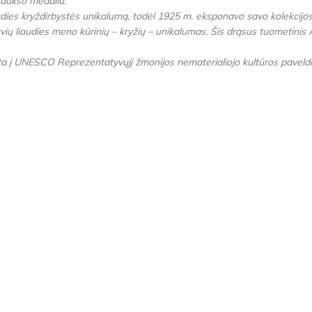
 aukso medaliu.
audies kryždirbystės unikalumą, todėl 1925 m. eksponavo savo kolekcijos 
vių liaudies meno kūrinių – kryžių – unikalumas. Šis drąsus tuometinis A
kta į UNESCO Reprezentatyvųjį žmonijos nematerialiojo kultūros paveld