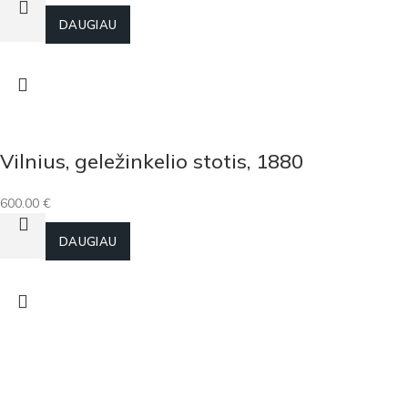
Į KREPŠELĮ
DAUGIAU
Vilnius, geležinkelio stotis, 1880
600.00
€
Į KREPŠELĮ
DAUGIAU