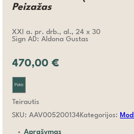
Peizažas
XXI a. pr. drb., al., 24 x 30
Sign AD: Aldona Gustas
470,00
€
Pirkti
Teirautis
SKU:
AAV005200134
Kategorijos:
Mode
Aprašymas