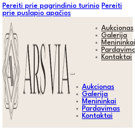
Pereiti prie pagrindinio turinio
Pereiti
prie puslapio apačios
Aukcionas
Galerija
Menininka
Pardavim
Kontaktai
Aukcionas
Galerija
Menininkai
Pardavimas
Kontaktai