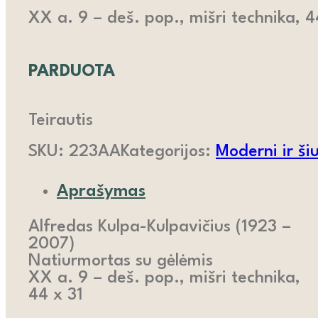
XX a. 9 – deš. pop., mišri technika, 4
PARDUOTA
Teirautis
SKU:
223AA
Kategorijos:
Moderni ir šiu
Aprašymas
Alfredas Kulpa-Kulpavičius (1923 –
2007)
Natiurmortas su gėlėmis
XX a. 9 – deš. pop., mišri technika,
44 x 31