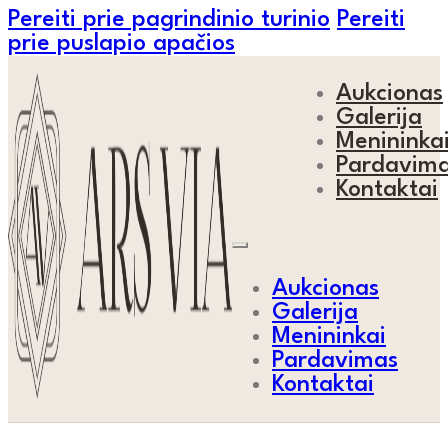
Pereiti prie pagrindinio turinio
Pereiti
prie puslapio apačios
Aukcionas
Galerija
Menininka
Pardavim
Kontaktai
Aukcionas
Galerija
Menininkai
Pardavimas
Kontaktai