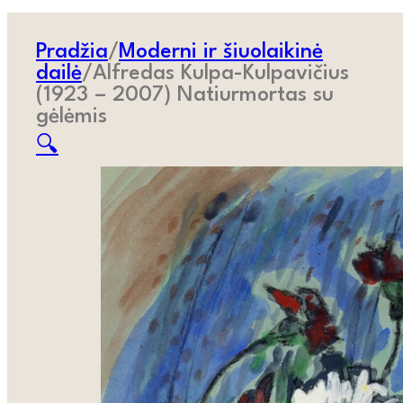
Pradžia
/
Moderni ir šiuolaikinė
dailė
/
Alfredas Kulpa-Kulpavičius
(1923 – 2007) Natiurmortas su
gėlėmis
🔍