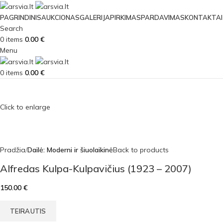
PAGRINDINIS
AUKCIONAS
GALERIJA
PIRKIMAS
PARDAVIMAS
KONTAKTAI
Search
0
items
0.00
€
Menu
0
items
0.00
€
Click to enlarge
Pradžia
Dailė: Moderni ir šiuolaikinė
Back to products
Alfredas Kulpa-Kulpavičius (1923 – 2007)
150.00
€
TEIRAUTIS