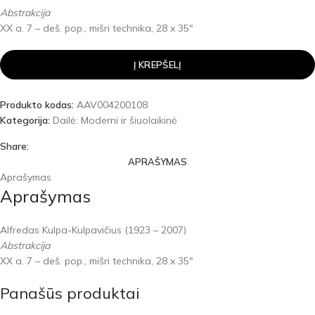
Abstrakcija
XX a. 7 – deš. pop., mišri technika, 28 x 35″
Į KREPŠELĮ
Produkto kodas:
AAV004200108
Kategorija:
Dailė: Moderni ir šiuolaikinė
Share:
APRAŠYMAS
Aprašymas
Aprašymas
Alfredas Kulpa-Kulpavičius (1923 – 2007)
Abstrakcija
XX a. 7 – deš. pop., mišri technika, 28 x 35″
Panašūs produktai