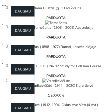
PARDU
Aldona Gustas (g. 1932) Žvejas
OTA
DAUGIAU
PARDUOTA
PARDU
Antanas Tamošaitis (1906 – 2005) Abstrakcija
OTA
DAUGIAU
PARDUOTA
PARDU
Jonas Buračas (1898–1977) Rūmai, Laisvės alėjoje
OTA
DAUGIAU
PARDUOTA
PARDU
Kęstutis Zapkus (1938) No 12 Study for Collision Course
OTA
DAUGIAU
PARDUOTA
Nijolė Valadkevičiūtė (1944 – 2020) Karo deivė
DAUGIAU
1,200.00
€
Petras Rauduvė (1912-1994) Ciklas Ave Vita (4 vnt.)
DAUGIAU