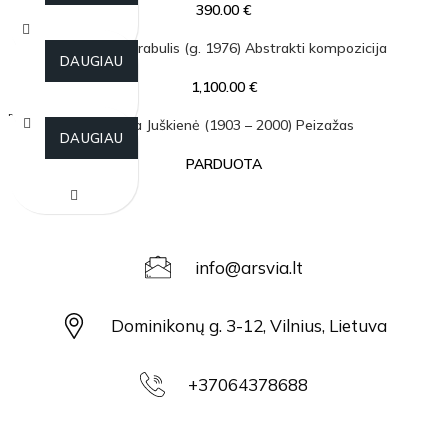
390.00
€
Simonas Skrabulis (g. 1976) Abstrakti kompozicija
DAUGIAU
1,100.00
€
PARDU
Valerija Juškienė (1903 – 2000) Peizažas
OTA
DAUGIAU
PARDUOTA
info@arsvia.lt
Dominikonų g. 3-12, Vilnius, Lietuva
+37064378688