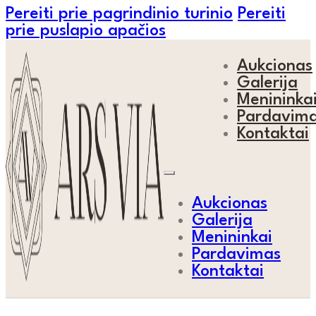
Pereiti prie pagrindinio turinio
Pereiti
prie puslapio apačios
Aukcionas
Galerija
Menininka
Pardavim
Kontaktai
Aukcionas
Galerija
Menininkai
Pardavimas
Kontaktai