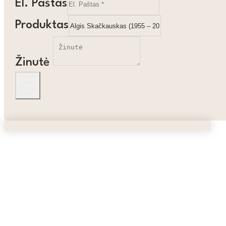
El. Paštas
Produktas
Žinutė
Siųsti