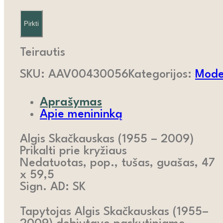
Pirkti
Teirautis
SKU:
AAV00430056
Kategorijos:
Moder
Aprašymas
Apie menininką
Algis Skačkauskas (1955 – 2009)
Prikalti prie kryžiaus
Nedatuotas, pop., tušas, guašas, 47
x 59,5
Sign. AD: SK
Tapytojas Algis Skačkauskas (1955–