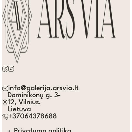
info@galerija.arsvia.lt
Dominikonų g. 3-
12, Vilnius,
Lietuva
+37064378688
Privatumo politika