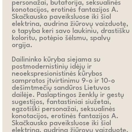
personažai, butaforija, seksualinės
konotacijos, erotinės fantazijos A.
Skačkausko paveiksluose iki šiol
elektrina, audrina žiūrovų vaizduotę,
o tapyba keri savo laukiniu, drastišku
koloritu, potėpio šėlsmu, spalvų
orgija.
Dailininko kūryba siejama su
postmodernistinių idėjų ir
neoekspresionistinės kūrybos
sampratos įtvirtinimu 9-o ir 10-o
dešimtmečių sandūros Lietuvos
dailėje. Paslaptingos ženklų ir gestų
sugestijos, fantastiniai siužetai,
egzotiški personažai, seksualinės
konotacijos, erotinės fantazijos A.
Skačkausko paveiksluose iki šiol
elektrina, audrina žiūrovų vaizduotę,