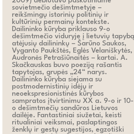
2009) debiutavo paskutiniame
sovietmečio dešimtmetyje –
reikšmingų istorinių politinių ir
kultūrinių permainų kontekste.
Dailininko kūryba priklauso 9-o
dešimtmečio viduryje į lietuvių tapyb
atėjusių dailininkų – Šarūno Saukos,
Vyganto Paukštės, Eglės Velaniškytės,
Audronės Petrašiūnaitės – kartai. A.
Skačkauskas buvo poeziją rašantis
tapytojas, grupės „24“ narys.
Dailininko kūryba siejama su
postmodernistinių idėjų ir
neoekspresionistinės kūrybos
sampratos įtvirtinimu XX a. 9-o ir 10-
o dešimtmečių sandūros Lietuvos
dailėje. Fantastiniai siužetai, keisti
ritualiniai veiksmai, paslaptingos
ženklų ir gestų sugestijos, egzotiški