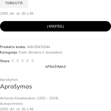
TEIRAUTIS
2000, drl., al., 65 x 46
Į KREPŠELĮ
Produkto kodas:
AAV00430044
Kategorija:
Dailė: Moderni ir šiuolaikinė
Share:
APRAŠYMAS
Aprašymas
Aprašymas
Antanas Kmieliauskas (1932 – 2019)
Autoportretas
2000, drl., al., 65 x 46