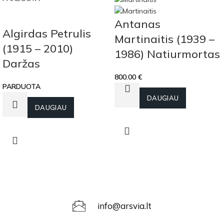
Antanas
Algirdas Petrulis
Martinaitis (1939 –
(1915 – 2010)
1986) Natiurmortas
Daržas
800.00
€
PARDUOTA
Į KREPŠELĮ
DAUGIAU
DAUGIAU
info@arsvia.lt