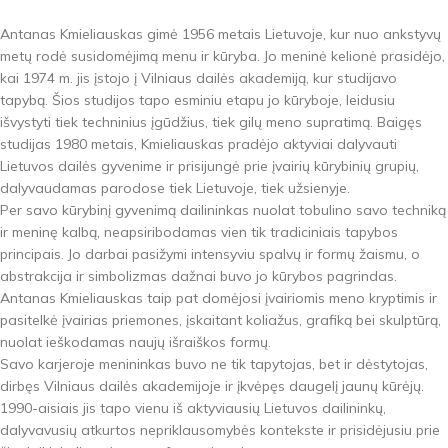
Antanas Kmieliauskas gimė 1956 metais Lietuvoje, kur nuo ankstyvų
metų rodė susidomėjimą menu ir kūryba. Jo meninė kelionė prasidėjo,
kai 1974 m. jis įstojo į Vilniaus dailės akademiją, kur studijavo
tapybą. Šios studijos tapo esminiu etapu jo kūryboje, leidusiu
išvystyti tiek techninius įgūdžius, tiek gilų meno supratimą. Baigęs
studijas 1980 metais, Kmieliauskas pradėjo aktyviai dalyvauti
Lietuvos dailės gyvenime ir prisijungė prie įvairių kūrybinių grupių,
dalyvaudamas parodose tiek Lietuvoje, tiek užsienyje.
Per savo kūrybinį gyvenimą dailininkas nuolat tobulino savo techniką
ir meninę kalbą, neapsiribodamas vien tik tradiciniais tapybos
principais. Jo darbai pasižymi intensyviu spalvų ir formų žaismu, o
abstrakcija ir simbolizmas dažnai buvo jo kūrybos pagrindas.
Antanas Kmieliauskas taip pat domėjosi įvairiomis meno kryptimis ir
pasitelkė įvairias priemones, įskaitant koliažus, grafiką bei skulptūrą,
nuolat ieškodamas naujų išraiškos formų.
Savo karjeroje menininkas buvo ne tik tapytojas, bet ir dėstytojas,
dirbęs Vilniaus dailės akademijoje ir įkvėpęs daugelį jaunų kūrėjų.
1990-aisiais jis tapo vienu iš aktyviausių Lietuvos dailininkų,
dalyvavusių atkurtos nepriklausomybės kontekste ir prisidėjusiu prie