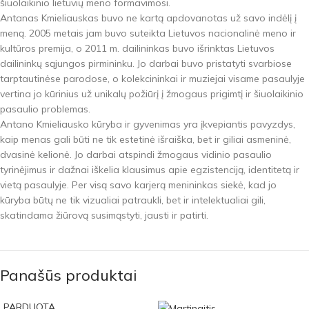
šiuolaikinio lietuvių meno formavimosi.
Antanas Kmieliauskas buvo ne kartą apdovanotas už savo indėlį į
meną. 2005 metais jam buvo suteikta Lietuvos nacionalinė meno ir
kultūros premija, o 2011 m. dailininkas buvo išrinktas Lietuvos
dailininkų sąjungos pirmininku. Jo darbai buvo pristatyti svarbiose
tarptautinėse parodose, o kolekcininkai ir muziejai visame pasaulyje
vertina jo kūrinius už unikalų požiūrį į žmogaus prigimtį ir šiuolaikinio
pasaulio problemas.
Antano Kmieliausko kūryba ir gyvenimas yra įkvepiantis pavyzdys,
kaip menas gali būti ne tik estetinė išraiška, bet ir giliai asmeninė,
dvasinė kelionė. Jo darbai atspindi žmogaus vidinio pasaulio
tyrinėjimus ir dažnai iškelia klausimus apie egzistenciją, identitetą ir
vietą pasaulyje. Per visą savo karjerą menininkas siekė, kad jo
kūryba būtų ne tik vizualiai patraukli, bet ir intelektualiai gili,
skatindama žiūrovą susimąstyti, jausti ir patirti.
Panašūs produktai
PARDUOTA