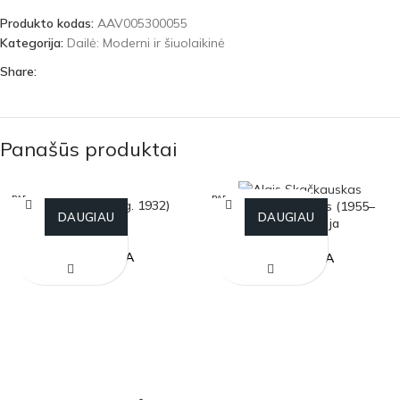
Produkto kodas:
AAV005300055
Kategorija:
Dailė: Moderni ir šiuolaikinė
Share:
Panašūs produktai
PARDU
PARDU
Aldona Gustas (g. 1932)
Algis Skačkauskas (1955–
OTA
OTA
DAUGIAU
DAUGIAU
Žvejas
2009) Pjovėja
PARDUOTA
PARDUOTA