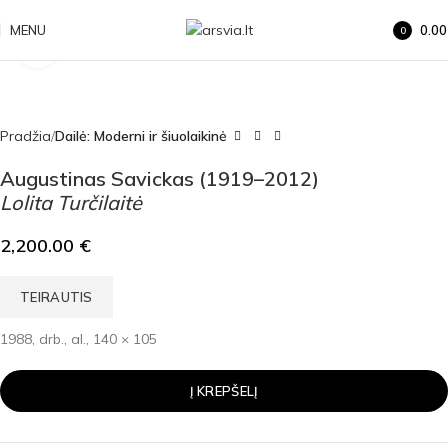
MENU
0.0
0
Click to enlarge
items
Pradžia
Dailė: Moderni ir šiuolaikinė
Augustinas Savickas (1919–2012)
Lolita Turčilaitė
2,200.00
€
TEIRAUTIS
1988, drb., al., 140 × 105
Į KREPŠELĮ