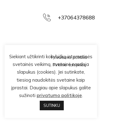
+37064378688
Siekiant užtikrinti kokybišką internetinės
Privatumo politika
svetainės veikimą, svetainė naudoja
Pirkimo taisyklės
slapukus (cookies). Jei sutinkate,
tiesiog naudokitės svetaine kaip
įprastai. Daugiau apie slapukus galite
sužinoti
privatumo politikoje
.
SUTINKU