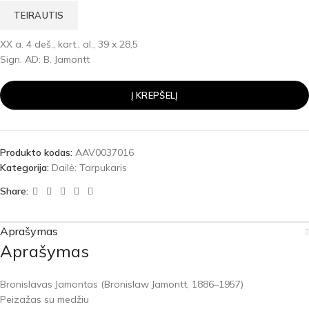
TEIRAUTIS
XX a. 4 deš., kart., al., 39 x 28,5
Sign. AD: B. Jamontt
Į KREPŠELĮ
Produkto kodas:
AAV0037016
Kategorija:
Dailė: Tarpukaris
Share:
Aprašymas
Aprašymas
Bronislavas Jamontas (Bronislaw Jamontt, 1886–1957)
Peizažas su medžiu