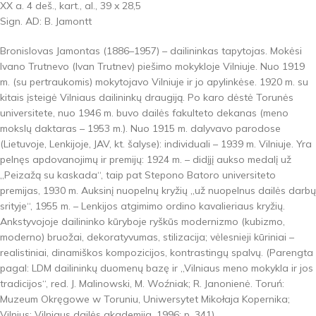
XX a. 4 deš., kart., al., 39 x 28,5
Sign. AD: B. Jamontt
Bronislovas Jamontas (1886–1957) – dailininkas tapytojas. Mokėsi
Ivano Trutnevo (Ivan Trutnev) piešimo mokykloje Vilniuje. Nuo 1919
m. (su pertraukomis) mokytojavo Vilniuje ir jo apylinkėse. 1920 m. su
kitais įsteigė Vilniaus dailininkų draugiją. Po karo dėstė Torunės
universitete, nuo 1946 m. buvo dailės fakulteto dekanas (meno
mokslų daktaras – 1953 m.). Nuo 1915 m. dalyvavo parodose
(Lietuvoje, Lenkijoje, JAV, kt. šalyse): individuali – 1939 m. Vilniuje. Yra
pelnęs apdovanojimų ir premijų: 1924 m. – didįjį aukso medalį už
„Peizažą su kaskada“, taip pat Stepono Batoro universiteto
premijas, 1930 m. Auksinį nuopelnų kryžių „už nuopelnus dailės darbų
srityje“, 1955 m. – Lenkijos atgimimo ordino kavalieriaus kryžių.
Ankstyvojoje dailininko kūryboje ryškūs modernizmo (kubizmo,
moderno) bruožai, dekoratyvumas, stilizacija; vėlesnieji kūriniai –
realistiniai, dinamiškos kompozicijos, kontrastingų spalvų. (Parengta
pagal: LDM dailininkų duomenų bazę ir „Vilniaus meno mokykla ir jos
tradicijos“, red. J. Malinowski, M. Woźniak; R. Janonienė. Toruń:
Muzeum Okręgowe w Toruniu, Uniwersytet Mikołaja Kopernika;
Vilnius: Vilniaus dailės akademija, 1996; p. 341).