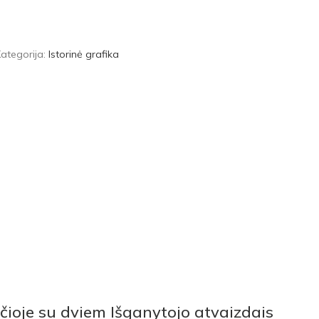
ategorija:
Istorinė grafika
čioje su dviem Išganytojo atvaizdais