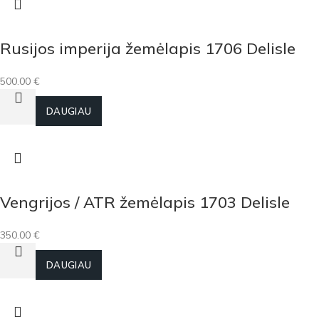
Rusijos imperija žemėlapis 1706 Delisle
500.00
€
Į KREPŠELĮ
DAUGIAU
Vengrijos / ATR žemėlapis 1703 Delisle
350.00
€
Į KREPŠELĮ
DAUGIAU