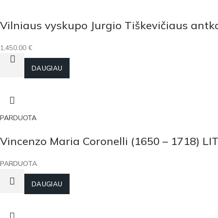
Vilniaus vyskupo Jurgio Tiškevičiaus antk
1,450.00
€
Į KREPŠELĮ
DAUGIAU
PARDUOTA
Vincenzo Maria Coronelli (1650 – 1718) L
PARDUOTA
DAUGIAU