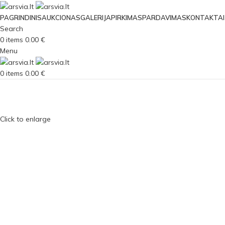
PAGRINDINIS
AUKCIONAS
GALERIJA
PIRKIMAS
PARDAVIMAS
KONTAKTAI
Search
0
items
0.00
€
Menu
0
items
0.00
€
Click to enlarge