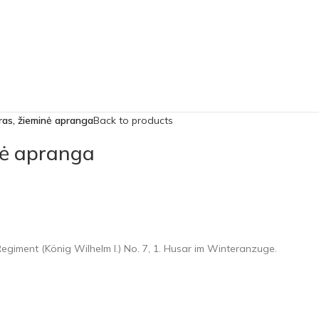
as, žieminė apranga
Back to products
nė apranga
egiment (König Wilhelm I.) No. 7, 1. Husar im Winteranzuge.