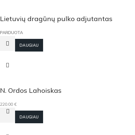
Lietuvių dragūnų pulko adjutantas
PARDUOTA
DAUGIAU
N. Ordos Lahoiskas
220.00
€
Į KREPŠELĮ
DAUGIAU