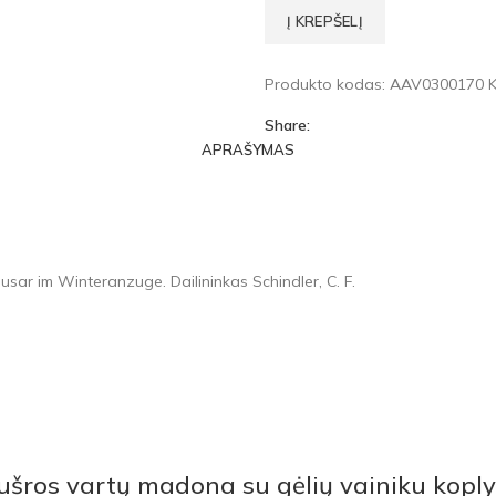
Į KREPŠELĮ
Produkto kodas:
AAV0300170
K
Share:
APRAŠYMAS
usar im Winteranzuge. Dailininkas Schindler, C. F.
ušros vartų madona su gėlių vainiku koply