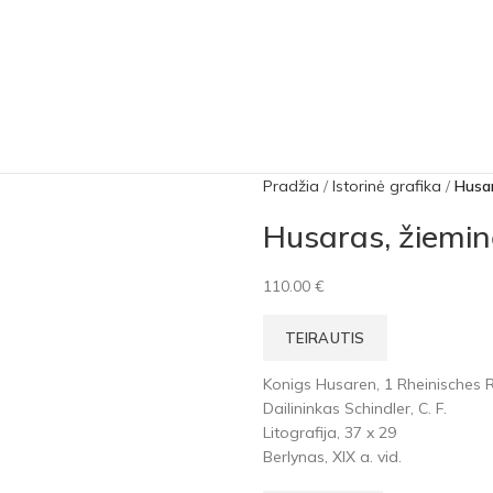
Pradžia
Istorinė grafika
Husar
Husaras, žiemi
110.00
€
TEIRAUTIS
Konigs Husaren, 1 Rheinisches R
Dailininkas Schindler, C. F.
Litografija, 37 x 29
Berlynas, XIX a. vid.