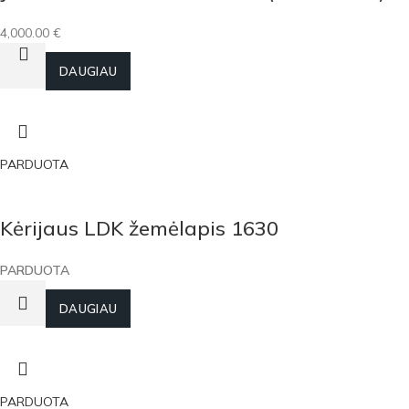
4,000.00
€
Į KREPŠELĮ
DAUGIAU
PARDUOTA
Kėrijaus LDK žemėlapis 1630
PARDUOTA
DAUGIAU
PARDUOTA