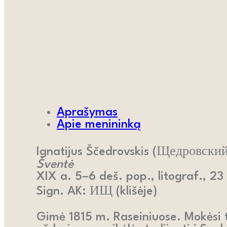
Aprašymas
Apie menininką
Ignatijus Ščedrovskis (Щедровски
Šventė
XIX a. 5–6 deš. pop., litograf., 23
Sign. AK: ИЩ (klišėje)
Gimė 1815 m. Raseiniuose. Mokėsi t