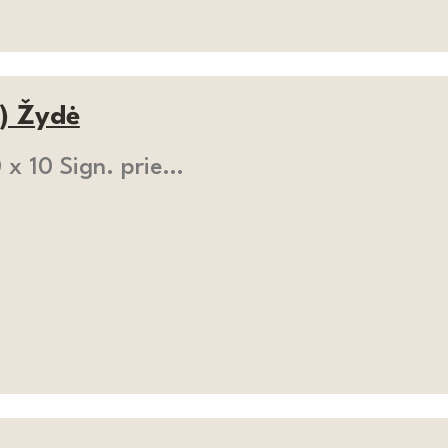
) Žydė
0 x 10 Sign. prie…