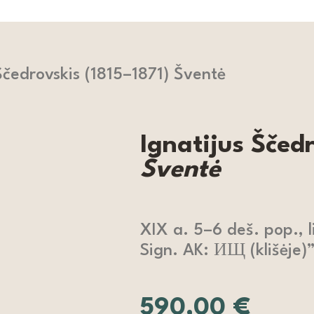
Ščedrovskis (1815–1871) Šventė
Ignatijus Ščedr
Šventė
XIX a. 5–6 deš. pop., l
Sign. AK: ИЩ (klišėje)
590,00
€