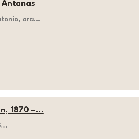
. Antanas
ntonio, ora…
, 1870 –...
,3…