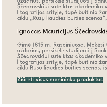
uždarius, persikėlė studijuoti į S
Ščedrovskiui suteiktas akademiko 
litografijos srityje, tapė buitinio ž
ciklu „Rusų liaudies buities scenos“,
Ignacas Mauricijus Ščedrovski
Gimė 1815 m. Raseiniuose. Mokėsi t
uždarius, persikėlė studijuoti į S
Ščedrovskiui suteiktas akademiko 
litografijos srityje, tapė buitinio ž
ciklu Rusu liaudies buities scenos, i
Žiūrėti visus menininko produktus