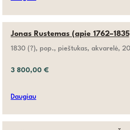
Jonas Rustemas (apie 1762–1835
1830 (?), pop., pieštukas, akvarelė, 2
3 800,00
€
Daugiau