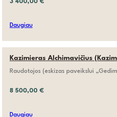
3 400,00
€
Daugiau
Kazimieras Alchimavičius (Kazim
Raudotojos (eskizas paveikslui „Gedim
8 500,00
€
Daugiau