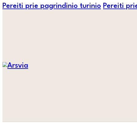
Pereiti prie pagrindinio turinio
Pereiti pr