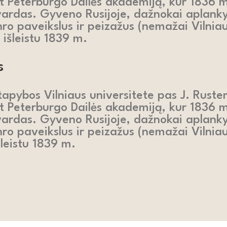
ankt Peterburgo Dailės akademiją, kur 1836
vardas. Gyveno Rusijoje, dažnokai aplank
anro paveikslus ir peizažus (nemažai Vilniau
 išleistu 1839 m.
s
apybos Vilniaus universitete pas J. Rustem
ankt Peterburgo Dailės akademiją, kur 1836
vardas. Gyveno Rusijoje, dažnokai aplank
anro paveikslus ir peizažus (nemažai Vilniau
šleistu 1839 m.