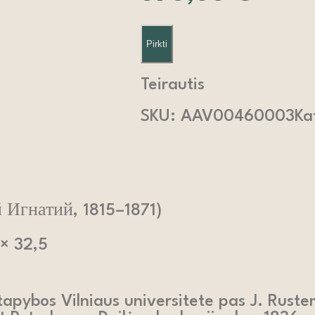
Pirkti
Teirautis
SKU:
AAV00460003
Ka
й Игнатий, 1815–1871)
 × 32,5
apybos Vilniaus universitete pas J. Rustem