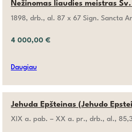
Nežinomas liaudies meistras Šv
1898, drb., al. 87 x 67 Sign. Sancta A
4 000,00
€
Daugiau
Jehuda Epšteinas (Jehudo Epstein
XIX a. pab. – XX a. pr., drb., al., 85