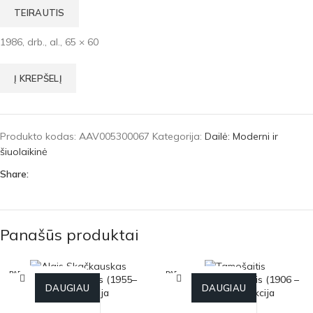
TEIRAUTIS
1986, drb., al., 65 × 60
Į KREPŠELĮ
Produkto kodas:
AAV005300067
Kategorija:
Dailė: Moderni ir
šiuolaikinė
Share:
Panašūs produktai
PARDU
PARDU
Algis Skačkauskas (1955–
Antanas Tamošaitis (1906 –
OTA
OTA
DAUGIAU
DAUGIAU
2009) Pjovėja
2005) Abstrakcija