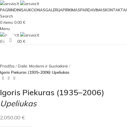
PAGRINDINIS
AUKCIONAS
GALERIJA
PIRKIMAS
PARDAVIMAS
KONTAKTAI
Search
0
items
0.00
€
Menu
Click to enlarge
0
items
0.00
€
Pradžia
Dailė: Moderni ir šiuolaikinė
Igoris Piekuras (1935–2006) Upeliukas
Igoris Piekuras (1935–2006)
Upeliukas
2,050.00
€