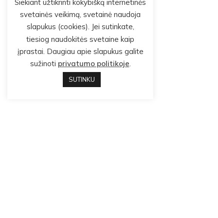
Siekiant užtikrinti kokybišką internetinės
svetainės veikimą, svetainė naudoja
slapukus (cookies). Jei sutinkate,
tiesiog naudokitės svetaine kaip
įprastai. Daugiau apie slapukus galite
sužinoti
privatumo politikoje
.
SUTINKU