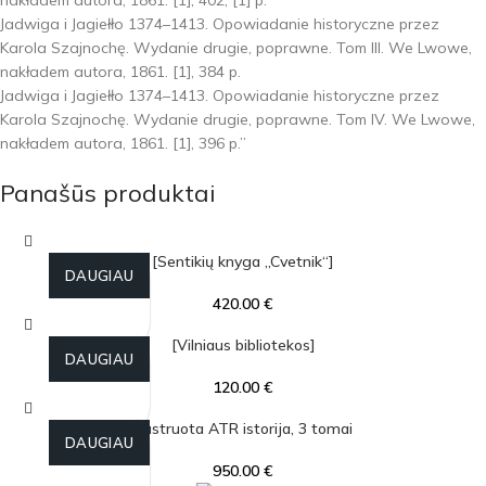
nakładem autora, 1861. [1], 402, [1] p.
Jadwiga i Jagiełło 1374–1413. Opowiadanie historyczne przez
Karola Szajnochę. Wydanie drugie, poprawne. Tom III. We Lwowe,
nakładem autora, 1861. [1], 384 p.
Jadwiga i Jagiełło 1374–1413. Opowiadanie historyczne przez
Karola Szajnochę. Wydanie drugie, poprawne. Tom IV. We Lwowe,
nakładem autora, 1861. [1], 396 p.”
Panašūs produktai
[Sentikių knyga „Cvetnik“]
DAUGIAU
420.00
€
[Vilniaus bibliotekos]
DAUGIAU
120.00
€
Iliustruota ATR istorija, 3 tomai
DAUGIAU
950.00
€