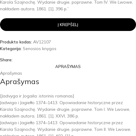
Karola Szajnochę. Wydanie drugie, poprawne. Tom IV. We Lwowe,
nakładem autora, 1861. [1], 396 p.”
Į KREPŠELĮ
Produkto kodas:
AV12107
Kategorija:
Senosios knygos
Share:
APRAŠYMAS
Aprašymas
Aprašymas
[Jadvyga ir Jogaila: istorinis romanas]
Jadwiga i Jagiełło 1374–1413. Opowiadanie historyczne przez
Karola Szajnochę. Wydanie drugie, poprawne. Tom I. We Lwowe,
nakładem autora, 1861. [1], XXVI, 386 p.
Jadwiga i Jagiełło 1374–1413. Opowiadanie historyczne przez
Karola Szajnochę. Wydanie drugie, poprawne. Tom II. We Lwowe,