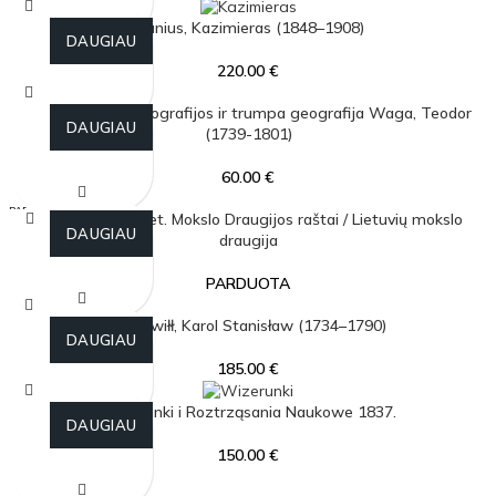
Jaunius, Kazimieras (1848–1908)
DAUGIAU
220.00
€
Lenkijos karalių biografijos ir trumpa geografija Waga, Teodor
DAUGIAU
(1739-1801)
60.00
€
PARDU
Lietuvių tauta Liet. Mokslo Draugijos raštai / Lietuvių mokslo
OTA
DAUGIAU
draugija
PARDUOTA
Radziwiłł, Karol Stanisław (1734–1790)
DAUGIAU
185.00
€
Wizerunki i Roztrząsania Naukowe 1837.
DAUGIAU
150.00
€