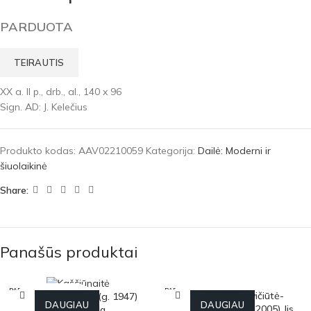
PARDUOTA
TEIRAUTIS
XX a. II p., drb., al., 140 x 96
Sign. AD: J. Kelečius
Produkto kodas:
AAV02210059
Kategorija:
Dailė: Moderni ir
šiuolaikinė
Share:
Panašūs produktai
PARDU
PARDU
Jadvyga Dobkevičiūtė-
Dalia Kaščiūnaitė (g. 1947)
OTA
OTA
DAUGIAU
DAUGIAU
Paukštienė (1913-2005) Jis
Kompozicija