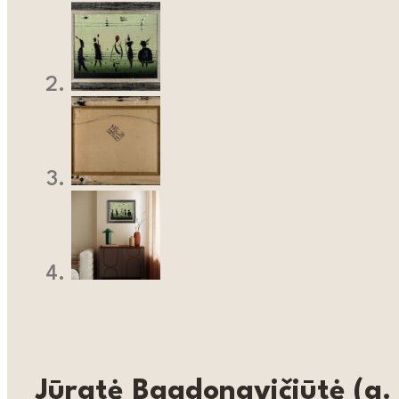
Jūratė Bagdonavičiūtė (g.