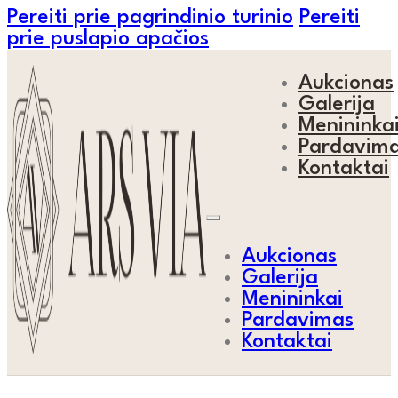
Pereiti prie pagrindinio turinio
Pereiti
prie puslapio apačios
Aukcionas
Galerija
Menininka
Pardavim
Kontaktai
Aukcionas
Galerija
Menininkai
Pardavimas
Kontaktai