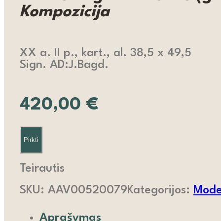
Kompozicija
XX a. II p., kart., al. 38,5 x 49,5
Sign. AD:J.Bagd.
420,00
€
Pirkti
Teirautis
SKU:
AAV00520079
Kategorijos:
Moder
Aprašymas