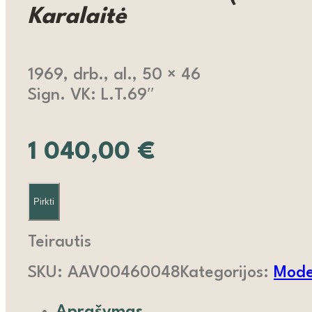
Karalaitė
1969, drb., al., 50 × 46
Sign. VK: L.T.69″
1 040,00
€
Pirkti
Teirautis
SKU:
AAV00460048
Kategorijos:
Moder