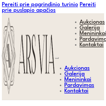
Pereiti prie pagrindinio turinio
Pereiti
prie puslapio apačios
Aukcionas
Galerija
Menininka
Pardavim
Kontaktai
Aukcionas
Galerija
Menininkai
Pardavimas
Kontaktai