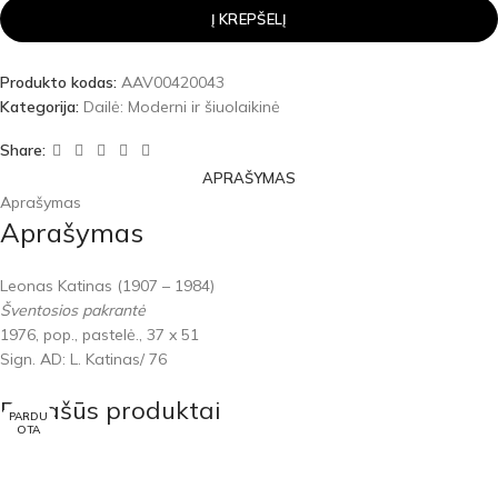
Į KREPŠELĮ
Produkto kodas:
AAV00420043
Kategorija:
Dailė: Moderni ir šiuolaikinė
Share:
APRAŠYMAS
Aprašymas
Aprašymas
Leonas Katinas (1907 – 1984)
Šventosios pakrantė
1976, pop., pastelė., 37 x 51
Sign. AD: L. Katinas/ 76
Panašūs produktai
PARDU
PARDU
PARDU
PARDU
PARDU
PARDU
OTA
OTA
OTA
OTA
OTA
OTA