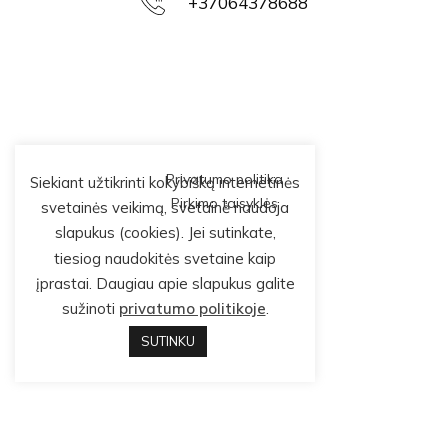
+37064378688
Privatumo politika
Siekiant užtikrinti kokybišką internetinės
Pirkimo taisyklės
svetainės veikimą, svetainė naudoja
slapukus (cookies). Jei sutinkate,
tiesiog naudokitės svetaine kaip
įprastai. Daugiau apie slapukus galite
sužinoti
privatumo politikoje
.
SUTINKU