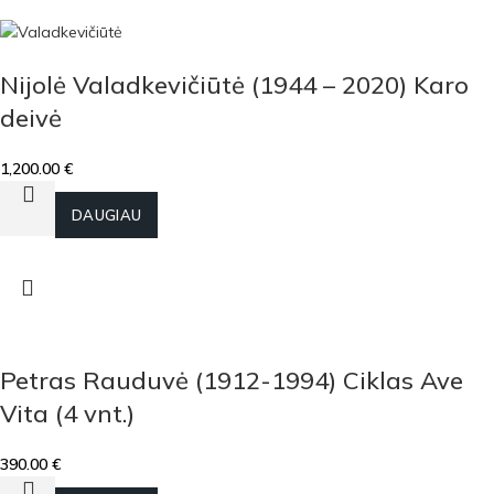
Nijolė Valadkevičiūtė (1944 – 2020) Karo
deivė
1,200.00
€
Į KREPŠELĮ
DAUGIAU
Petras Rauduvė (1912-1994) Ciklas Ave
Vita (4 vnt.)
390.00
€