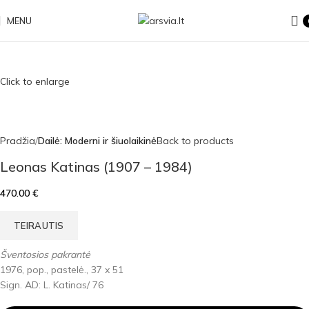
MENU
Click to enlarge
Pradžia
Dailė: Moderni ir šiuolaikinė
Back to products
Leonas Katinas (1907 – 1984)
470.00
€
TEIRAUTIS
Šventosios pakrantė
1976, pop., pastelė., 37 x 51
Sign. AD: L. Katinas/ 76