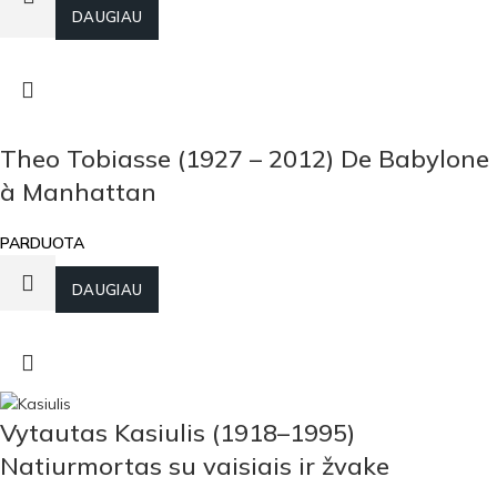
Į KREPŠELĮ
DAUGIAU
Theo Tobiasse (1927 – 2012) De Babylone
à Manhattan
PARDUOTA
DAUGIAU
Vytautas Kasiulis (1918–1995)
Natiurmortas su vaisiais ir žvake