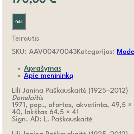
170,00
€
Pirkti
Teirautis
SKU:
AAV00470043
Kategorijos:
Moder
Aprašymas
Apie menininką
Lili Janina Paškauskaitė (1925–2012)
Donelaitis
1971, pop., ofortas, akvatinta, 49,5 ×
40, lakštas 64,5 × 41
Sign. AD: L. Paškauskaitė