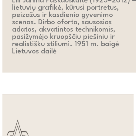
Lili Janina Paškauskaitė (1925–2012) –
lietuvių grafikė, kūrusi portretus,
peizažus ir kasdienio gyvenimo
scenas. Dirbo oforto, sausosios
adatos, akvatintos technikomis,
pasižymėjo kruopščiu piešiniu ir
realistišku stiliumi. 1951 m. baigė
Lietuvos dailė