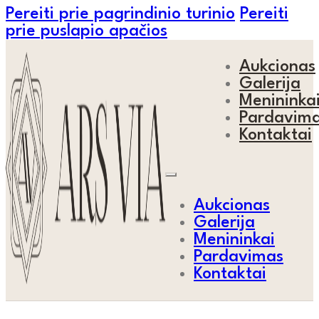
Pereiti prie pagrindinio turinio
Pereiti
prie puslapio apačios
Aukcionas
Galerija
Menininka
Pardavim
Kontaktai
Aukcionas
Galerija
Menininkai
Pardavimas
Kontaktai