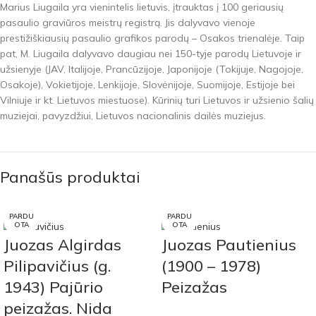
Marius Liugaila yra vienintelis lietuvis, įtrauktas į 100 geriausių
pasaulio graviūros meistrų registrą. Jis dalyvavo vienoje
prestižiškiausių pasaulio grafikos parodų – Osakos trienalėje. Taip
pat, M. Liugaila dalyvavo daugiau nei 150-tyje parodų Lietuvoje ir
užsienyje (JAV, Italijoje, Prancūzijoje, Japonijoje (Tokijuje, Nagojoje,
Osakoje), Vokietijoje, Lenkijoje, Slovėnijoje, Suomijoje, Estijoje bei
Vilniuje ir kt. Lietuvos miestuose). Kūrinių turi Lietuvos ir užsienio šalių
muziejai, pavyzdžiui, Lietuvos nacionalinis dailės muziejus.
Panašūs produktai
PARDU
PARDU
OTA
OTA
Juozas Algirdas
Juozas Pautienius
Pilipavičius (g.
(1900 – 1978)
1943) Pajūrio
Peizažas
peizažas. Nida