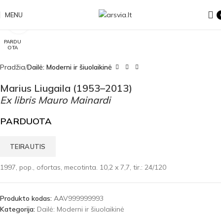
MENU
Click to enlarge
PARDU
OTA
Pradžia
Dailė: Moderni ir šiuolaikinė
Marius Liugaila (1953–2013)
Ex libris Mauro Mainardi
PARDUOTA
TEIRAUTIS
1997, pop., ofortas, mecotinta. 10,2 x 7,7, tir.: 24/120
Produkto kodas:
AAV999999993
Kategorija:
Dailė: Moderni ir šiuolaikinė