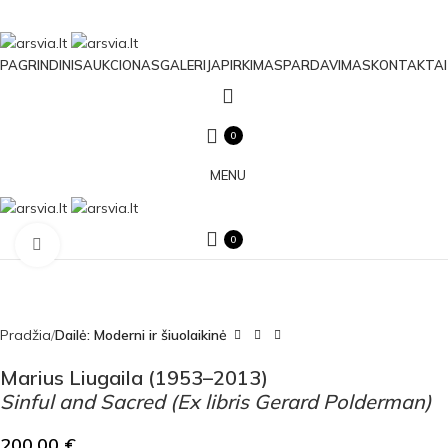
PAGRINDINIS
AUKCIONAS
GALERIJA
PIRKIMAS
PARDAVIMAS
KONTAKTAI
0
MENU
0
Click to enlarge
Pradžia
Dailė: Moderni ir šiuolaikinė
Marius Liugaila (1953–2013)
Sinful and Sacred (Ex libris Gerard Polderman)
200.00
€