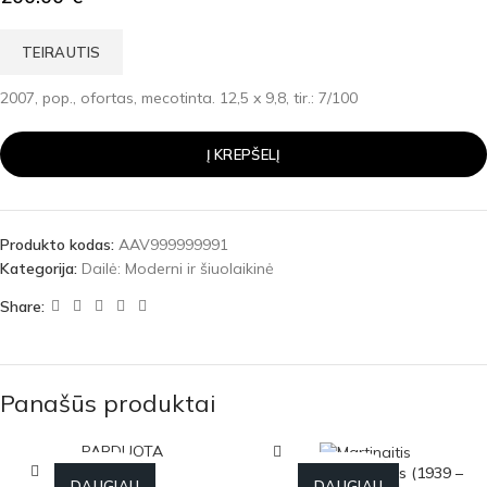
TEIRAUTIS
2007, pop., ofortas, mecotinta. 12,5 x 9,8, tir.: 7/100
Į KREPŠELĮ
Produkto kodas:
AAV999999991
Kategorija:
Dailė: Moderni ir šiuolaikinė
Share:
Panašūs produktai
PARDUOTA
Antanas Martinaitis (1939 –
DAUGIAU
DAUGIAU