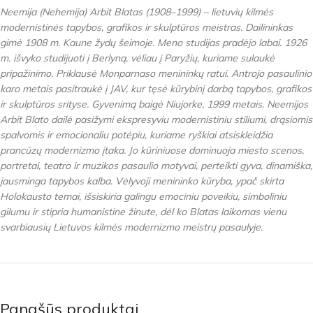
Neemija (Nehemija) Arbit Blatas (1908–1999) – lietuvių kilmės
modernistinės tapybos, grafikos ir skulptūros meistras. Dailininkas
gimė 1908 m. Kaune žydų šeimoje. Meno studijas pradėjo labai. 1926
m. išvyko studijuoti į Berlyną, vėliau į Paryžių, kuriame sulaukė
pripažinimo. Priklausė Monparnaso menininkų ratui. Antrojo pasaulinio
karo metais pasitraukė į JAV, kur tęsė kūrybinį darbą tapybos, grafikos
ir skulptūros srityse. Gyvenimą baigė Niujorke, 1999 metais. Neemijos
Arbit Blato dailė pasižymi ekspresyviu modernistiniu stiliumi, drąsiomis
spalvomis ir emocionaliu potėpiu, kuriame ryškiai atsiskleidžia
prancūzų modernizmo įtaka. Jo kūriniuose dominuoja miesto scenos,
portretai, teatro ir muzikos pasaulio motyvai, perteikti gyva, dinamiška,
jausminga tapybos kalba. Vėlyvoji menininko kūryba, ypač skirta
Holokausto temai, išsiskiria galingu emociniu poveikiu, simboliniu
gilumu ir stipria humanistine žinute, dėl ko Blatas laikomas vienu
svarbiausių Lietuvos kilmės modernizmo meistrų pasaulyje.
Panašūs produktai