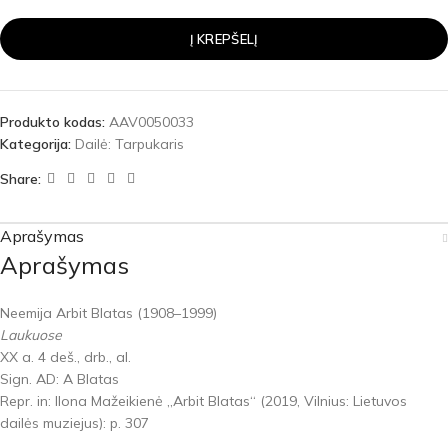
Į KREPŠELĮ
Produkto kodas:
AAV0050033
Kategorija:
Dailė: Tarpukaris
Share:
Aprašymas
Aprašymas
Neemija Arbit Blatas (1908–1999)
Laukuose
XX a. 4 deš., drb., al.
Sign. AD: A Blatas
Repr. in: Ilona Mažeikienė „Arbit Blatas“ (2019, Vilnius: Lietuvos
dailės muziejus): p. 307