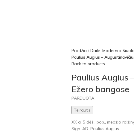
Pradžia
Dailė: Moderni ir šiuol
Paulius Augius – Augustinaviči
Back to products
Paulius Augius 
Ežero bangose
PARDUOTA
Teirautis
XX a. 5 dėš., pop., medžio raižiny
Sign. AD: Paulius Augius