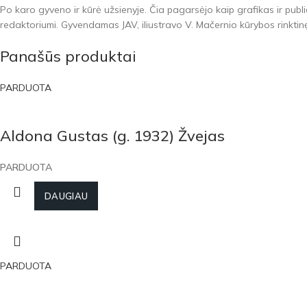
Po karo gyveno ir kūrė užsienyje. Čia pagarsėjo kaip grafikas ir publ
redaktoriumi. Gyvendamas JAV, iliustravo V. Mačernio kūrybos rinktinę
Panašūs produktai
PARDUOTA
Aldona Gustas (g. 1932) Žvejas
PARDUOTA
DAUGIAU
PARDUOTA