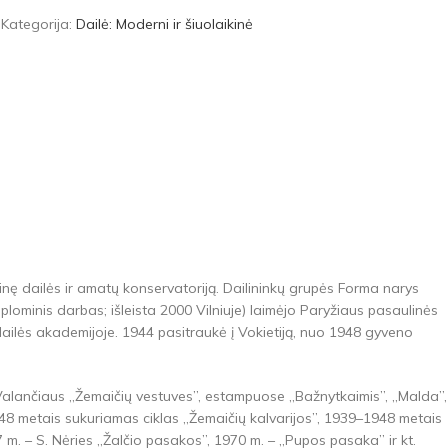
5
Kategorija:
Dailė: Moderni ir šiuolaikinė
nę dailės ir amatų konservatoriją. Dailininkų grupės Forma narys
ominis darbas; išleista 2000 Vilniuje) laimėjo Paryžiaus pasaulinės
ailės akademijoje. 1944 pasitraukė į Vokietiją, nuo 1948 gyveno
 M. Valančiaus „Žemaičių vestuves”, estampuose „Bažnytkaimis”, „Malda”,
–1948 metais sukuriamas ciklas „Žemaičių kalvarijos”, 1939–1948 metais
 m. – S. Nėries „Žalčio pasakos”, 1970 m. – „Pupos pasaka” ir kt.