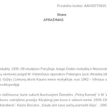
Produkto kodas:
AAV0077041
Share:
APRAŠYMAS
yklą. 1935–38 studijavo Paryžiuje, baigė Dailės mokyklą ir Nacionali
ių vestuvės pagal M. Valančiaus apysakos Palangos Juzė ištrauką (dipl
. Grįžęs į Lietuvą dėstė Kauno meno mokykloje, nuo 1942 – Vilniaus d
nciklopediją)
io raižiniuose, kurie sukurti iliustruojant Žemaitės „Petrą Kurmelį” ir
Lietuvos valstybine premija. Kūrybingi jam buvo ir vėlesni metai. 1939
karalienė”, Kazio Borutos „Saulę ant savo pečių parnešti išėjo” , 1947