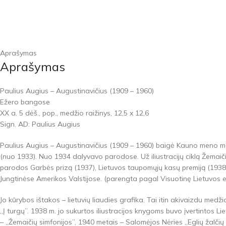
Aprašymas
Aprašymas
Paulius Augius – Augustinavičius (1909 – 1960)
Ežero bangose
XX a. 5 dėš., pop., medžio raižinys, 12,5 x 12,6
Sign. AD: Paulius Augius
Paulius Augius – Augustinavičius (1909 – 1960) baigė Kauno meno mok
(nuo 1933). Nuo 1934 dalyvavo parodose. Už iliustracijų ciklą Žemaič
parodos Garbės prizą (1937), Lietuvos taupomųjų kasų premiją (1938)
Jungtinėse Amerikos Valstijose. (parengta pagal Visuotinę Lietuvos e
Jo kūrybos ištakos – lietuvių liaudies grafika. Tai itin akivaizdu medž
„Į turgų”. 1938 m. jo sukurtos iliustracijos knygoms buvo įvertintos 
– „Žemaičių simfonijos”, 1940 metais – Salomėjos Nėries „Eglių žalčių 