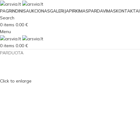
PAGRINDINIS
AUKCIONAS
GALERIJA
PIRKIMAS
PARDAVIMAS
KONTAKTAI
Search
0
items
0.00
€
Menu
0
items
0.00
€
PARDUOTA
Click to enlarge