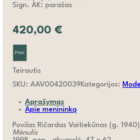
Sign. AK: parašas
420,00
€
Pirkti
Teirautis
SKU:
AAV00420039
Kategorijos:
Moder
Aprašymas
Apie menininką
Povilas Ričardas Vaitiekūnas (g. 1940)
Mėnulis