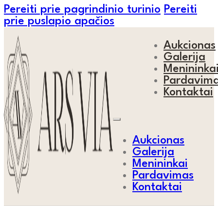
Pereiti prie pagrindinio turinio
Pereiti
prie puslapio apačios
Aukcionas
Galerija
Menininka
Pardavim
Kontaktai
Aukcionas
Galerija
Menininkai
Pardavimas
Kontaktai