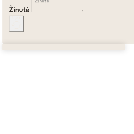
Žinutė
Siųsti