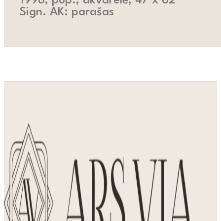
1998, pop., akvarelė, 47 x 62
Sign. AK: parašas