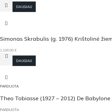
DAUGIAU
Simonas Skrabulis (g. 1976) Krištolinė žie
1,100.00
€
Į KREPŠELĮ
DAUGIAU
PARDUOTA
Theo Tobiasse (1927 – 2012) De Babylon
PARDUOTA