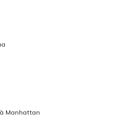
ma
e à Manhattan