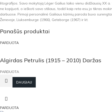
litografijos. Savo mokytoją Léger Gailius laiko vienu didžiausių XX a
ne kopijuoti, o ieškoti savo stiliaus, todėl kaip reta esu jo tikras m
darbuose. Pirmoji personalinė Gailiaus kūrinių paroda buvo surengta 
Ženevoje, Liuksemburge (1966), Geteborge (1967) ir kt.
Panašūs produktai
PARDUOTA
Algirdas Petrulis (1915 – 2010) Daržas
PARDUOTA
DAUGIAU
PARDUOTA