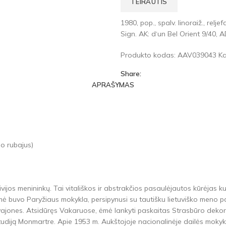
TEIRAUTIS
1980, pop., spalv. linoraiž., reljef
Sign. AK: d‘un Bel Orient 9/40, 
Produkto kodas:
AAV039043
Ka
Share:
APRAŠYMAS
mo rubajus)
ivijos menininkų. Tai vitališkos ir abstrakčios pasaulėjautos kūrėjas 
smė buvo Paryžiaus mokykla, persipynusi su tautišku lietuviško meno p
ajones. Atsidūręs Vakaruose, ėmė lankyti paskaitas Strasbūro dekorat
 studiją Monmartre. Apie 1953 m. Aukštojoje nacionalinėje dailės mok