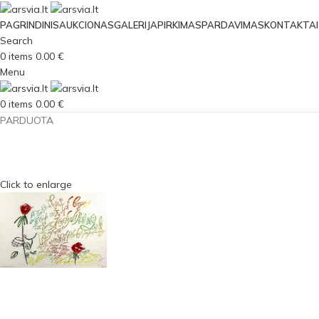
PAGRINDINIS
AUKCIONAS
GALERIJA
PIRKIMAS
PARDAVIMAS
KONTAKTAI
Search
0
items
0.00
€
Menu
0
items
0.00
€
PARDUOTA
Click to enlarge