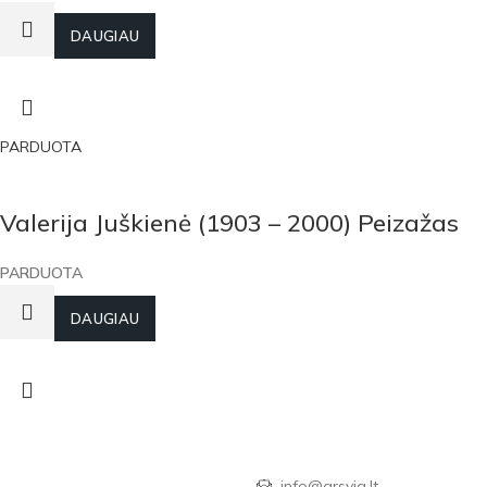
DAUGIAU
PARDUOTA
Valerija Juškienė (1903 – 2000) Peizažas
PARDUOTA
DAUGIAU
info@arsvia.lt