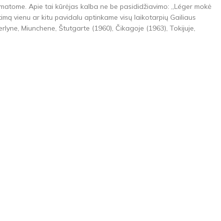
 nematome. Apie tai kūrėjas kalba ne be pasididžiavimo: „Léger mokė
timą vienu ar kitu pavidalu aptinkame visų laikotarpių Gailiaus
lyne, Miunchene, Štutgarte (1960), Čikagoje (1963), Tokijuje,