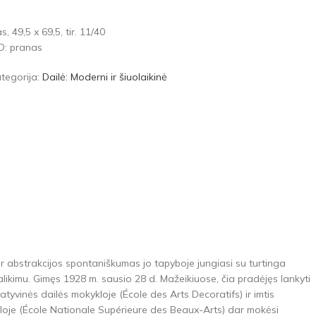
as, 49,5 x 69,5, tir. 11/40
AD: pranas
tegorija:
Dailė: Moderni ir šiuolaikinė
kur abstrakcijos spontaniškumas jo tapyboje jungiasi su turtinga
alikimu. Gimęs 1928 m. sausio 28 d. Mažeikiuose, čia pradėjęs lankyti
yvinės dailės mokykloje (École des Arts Decoratifs) ir imtis
ykloje (École Nationale Supérieure des Beaux-Arts) dar mokėsi