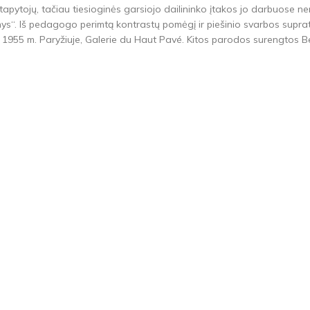
. tapytojų, tačiau tiesioginės garsiojo dailininko įtakos jo darbuose
okinys“. Iš pedagogo perimtą kontrastų pomėgį ir piešinio svarbos supra
1955 m. Paryžiuje, Galerie du Haut Pavé. Kitos parodos surengtos Ber