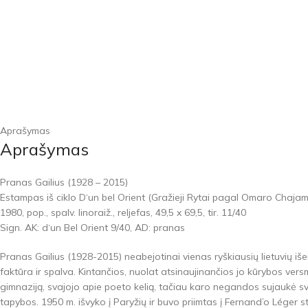
Aprašymas
Aprašymas
Pranas Gailius (1928 – 2015)
Estampas iš ciklo D‘un bel Orient (Gražieji Rytai pagal Omaro Chaja
1980, pop., spalv. linoraiž., reljefas, 49,5 x 69,5, tir. 11/40
Sign. AK: d‘un Bel Orient 9/40, AD: pranas
Pranas Gailius (1928-2015) neabejotinai vienas ryškiausių lietuvių iše
faktūra ir spalva. Kintančios, nuolat atsinaujinančios jo kūrybos ver
gimnaziją, svajojo apie poeto kelią, tačiau karo negandos sujaukė sv
tapybos. 1950 m. išvyko į Paryžių ir buvo priimtas į Fernand’o Léger