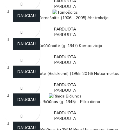
PARDUOTA
PARDUOTA
DAUGIAU
Antanas Tamošaitis (1906 – 2005) Abstrakcija
PARDUOTA
PARDUOTA
DAUGIAU
Dalia Kaščiūnaitė (g. 1947) Kompozicija
PARDUOTA
PARDUOTA
DAUGIAU
Gintarė Uogintaitė (Bielskienė) (1955–2016) Natiurmortas
PARDUOTA
PARDUOTA
DAUGIAU
Rimas Bičiūnas (g. 1945) – Pilka diena
PARDUOTA
PARDUOTA
DAUGIAU
Rimas Zigmas Bičiūnas (g.1945) Paukštis sename kaime