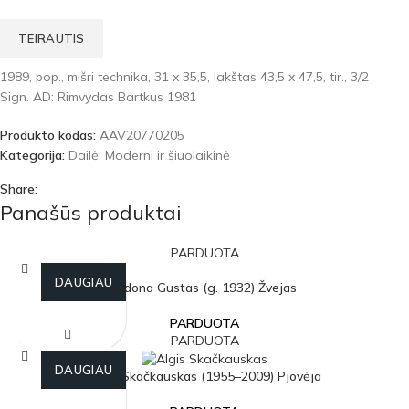
TEIRAUTIS
1989, pop., mišri technika, 31 x 35,5, lakštas 43,5 x 47,5, tir., 3/2
Sign. AD: Rimvydas Bartkus 1981
Produkto kodas:
AAV20770205
Kategorija:
Dailė: Moderni ir šiuolaikinė
Share:
Panašūs produktai
PARDUOTA
DAUGIAU
Aldona Gustas (g. 1932) Žvejas
PARDUOTA
PARDUOTA
DAUGIAU
Algis Skačkauskas (1955–2009) Pjovėja