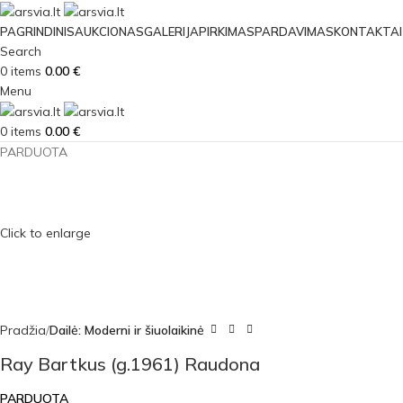
PAGRINDINIS
AUKCIONAS
GALERIJA
PIRKIMAS
PARDAVIMAS
KONTAKTAI
Search
0
items
0.00
€
Menu
0
items
0.00
€
PARDUOTA
Click to enlarge
Pradžia
Dailė: Moderni ir šiuolaikinė
Ray Bartkus (g.1961) Raudona
PARDUOTA