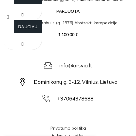
PARDUOTA
Simonas Skrabulis (g. 1976) Abstrakti kompozicija
DAUGIAU
1,100.00
€
info@arsvia.lt
Dominikonų g. 3-12, Vilnius, Lietuva
+37064378688
Privatumo politika
Pirkimo taisyklės