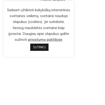
Siekiant užtikrinti kokybišką internetinės
svetainės veikimą, svetainė naudoja
slapukus (cookies). Jei sutinkate,
tiesiog naudokitės svetaine kaip
įprastai. Daugiau apie slapukus galite
sužinoti
privatumo politikoje
.
SUTINKU