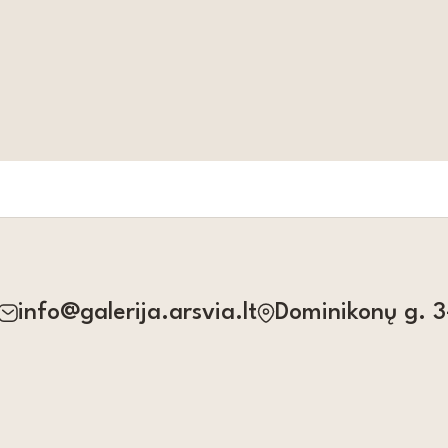
info@galerija.arsvia.lt
Dominikonų g. 3-