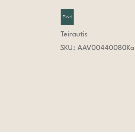
Pirkti
Teirautis
SKU:
AAV00440080
Ka