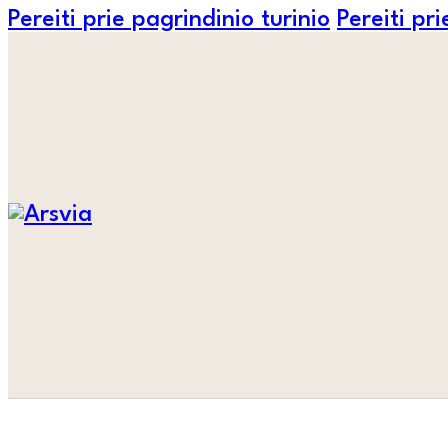
Pereiti prie pagrindinio turinio
Pereiti pr