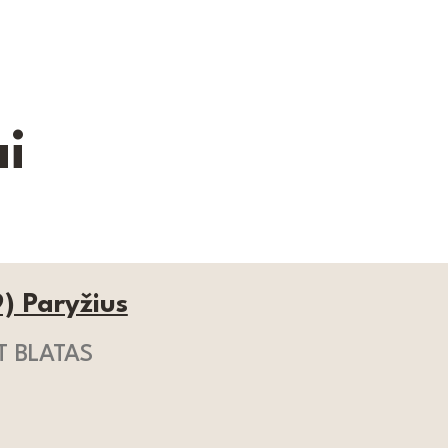
i
) Paryžius
IT BLATAS