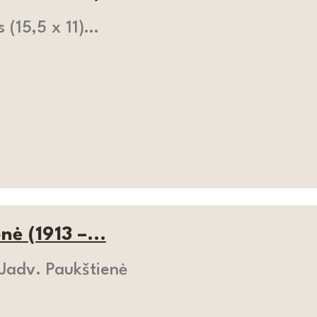
s (15,5 x 11)…
ė (1913 –...
 Jadv. Paukštienė