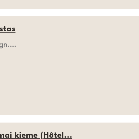
stas
ign.…
ai kieme (Hôtel...