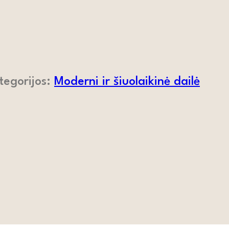
tegorijos:
Moderni ir šiuolaikinė dailė