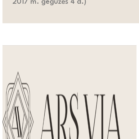
2017 m. gegužės 4 d.)