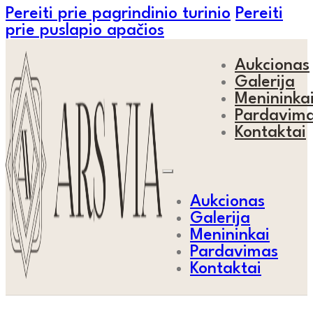
Pereiti prie pagrindinio turinio
Pereiti
prie puslapio apačios
Aukcionas
Galerija
Menininka
Pardavim
Kontaktai
Aukcionas
Galerija
Menininkai
Pardavimas
Kontaktai