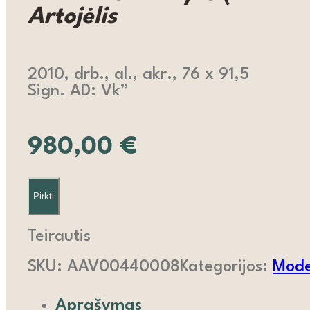
Artojėlis
2010, drb., al., akr., 76 x 91,5
Sign. AD: Vk”
980,00
€
Pirkti
Teirautis
SKU:
AAV00440008
Kategorijos:
Moder
Aprašymas