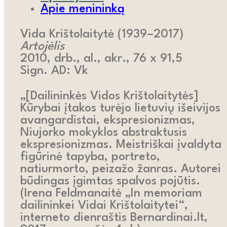
Apie menininką
Vida Krištolaitytė (1939–2017)
Artojėlis
2010, drb., al., akr., 76 x 91,5
Sign. AD: Vk
„[Dailininkės Vidos Krištolaitytės]
Kūrybai įtakos turėjo lietuvių išeivijos
avangardistai, ekspresionizmas,
Niujorko mokyklos abstraktusis
ekspresionizmas. Meistriškai įvaldyta
figūrinė tapyba, portreto,
natiurmorto, peizažo žanras. Autorei
būdingas įgimtas spalvos pojūtis.
(Irena Feldmanaitė „In memoriam
dailininkei Vidai Krištolaitytei“,
interneto dienraštis Bernardinai.lt,