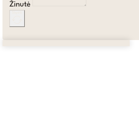
Žinutė
Siųsti