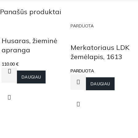
Panašūs produktai
PARDUOTA
Husaras, žieminė
Merkatoriaus LDK
apranga
žemėlapis, 1613
110.00
€
PARDUOTA
Į KREPŠELĮ
DAUGIAU
DAUGIAU