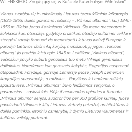
WILEŃSKIEGO. Znajdujący się w Kościele Katedralnym Wileńskim“.
Vienas svarbiausių ir unikaliausių Lietuvos tarpsukiliminio laikotarpio
(1832-1863) dailės gaivinimo reiškinių – „Vilniaus albumas”, kurį 1845-
1856 m. išleido Jonas Kazimieras Vilčinskis. Šis meno mecenatas ir
kolekcininkas, atsisakęs gydytojo praktikos, atsidėjo kultūrinei veiklai ir
stengėsi savaip formuoti vis menkstantį Lietuvos įvaizdį Europoje ir
parodyti Lietuvos dailininkų kūrybą, mobilizuoti jų jėgas. „Vilniaus
albumą“ jis pradėjo leisti apie 1845 m. Leidžiant „Vilniaus albumą“,
Vilčinskiui pavyko suburti geriausius tuo metu Vilniuje gyvenusius
dailininkus. Norėdamas kuo geresnės kokybės, litografijas nusprendė
atspausdinti Paryžiuje, garsioje Lemersjė (Rose Joseph Lemercier)
litografijos spaustuvėje, o raižinius – Paryžiaus ir Londono raižinių
spaustuvėse. „Vilniaus albumas“ buvo leidžiamas serijomis, o
pastarosios – sąsiuviniais. Išėjo 6 nevienodos apimties ir formato
„Vilniaus albumo“ serijos, sudarančios per 350 grafikos kūrinių. Juose
pavaizduoti Vilniaus ir kitų Lietuvos vietovių peizažai, architektūros ir
dailės paminklai, istorinių asmenybių ir žymių Lietuvos visuomenės ir
kultūros veikėjų portretai.