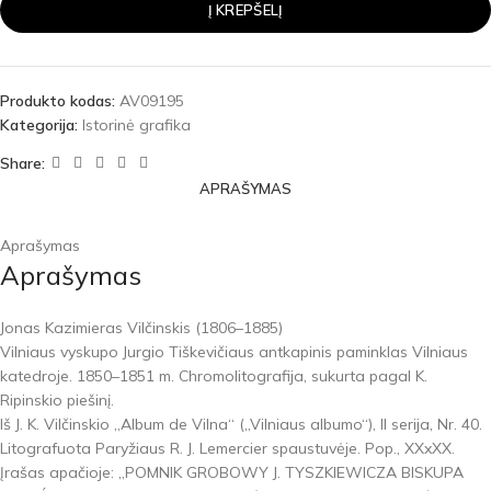
Į KREPŠELĮ
Produkto kodas:
AV09195
Kategorija:
Istorinė grafika
Share:
APRAŠYMAS
Aprašymas
Aprašymas
Jonas Kazimieras Vilčinskis (1806–1885)
Vilniaus vyskupo Jurgio Tiškevičiaus antkapinis paminklas Vilniaus
katedroje. 1850–1851 m. Chromolitografija, sukurta pagal K.
Ripinskio piešinį.
Iš J. K. Vilčinskio „Album de Vilna“ („Vilniaus albumo“), II serija, Nr. 40.
Litografuota Paryžiaus R. J. Lemercier spaustuvėje. Pop., XXxXX.
Įrašas apačioje: „POMNIK GROBOWY J. TYSZKIEWICZA BISKUPA