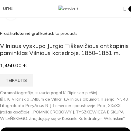
MENU
Click to enlarge
Pradžia
Istorinė grafika
Back to products
Vilniaus vyskupo Jurgio Tiškevičiaus antkapinis
paminklas Vilniaus katedroje. 1850–1851 m.
1,450.00
€
TEIRAUTIS
Chromolitografija, sukurta pagal K. Ripinskio piešinį.
Iš J. K. Vilčinskio „Album de Vilna“ („Vilniaus albumo“), II serija, Nr. 40.
Litografuota Paryžiaus R. J. Lemercier spaustuvėje. Pop., XXxXX.
Įrašas apačioje: „POMNIK GROBOWY J. TYSZKIEWICZA BISKUPA
WILEŃSKIEGO. Znajdujący się w Kościele Katedralnym Wileńskim“.