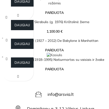
DAUGIAU
rožėmis
PARDUOTA
Simonas Skrabulis (g. 1976) Krištolinė žiema
DAUGIAU
1,100.00
€
PARDU
Theo Tobiasse (1927 – 2012) De Babylone à Manhattan
OTA
DAUGIAU
PARDUOTA
PARDU
Vytautas Kasiulis (1918–1995) Natiurmortas su vaisiais ir žvake
OTA
DAUGIAU
PARDUOTA
info@arsvia.lt
Dominikonų g. 3-12, Vilnius, Lietuva