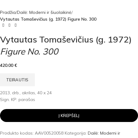
Pradžia
Dailė: Moderni ir šiuolaikinė
Vytautas Tomaševičius (g. 1972) Figure No. 300
Vytautas Tomaševičius (g. 1972)
Figure No. 300
420.00
€
TEIRAUTIS
2013, drb., akrilas, 40 x 24
Sign. KP: parašas
Į KREPŠELĮ
Produkto kodas:
AAV00520058
Kategorija:
Dailė: Moderni ir