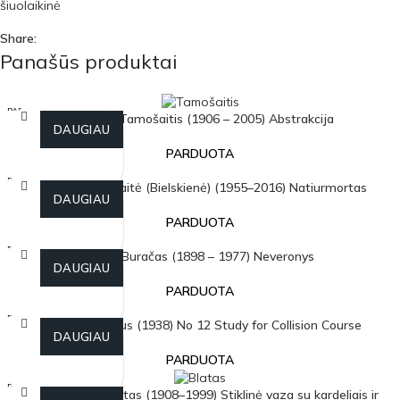
šiuolaikinė
Share:
Panašūs produktai
PARDU
Antanas Tamošaitis (1906 – 2005) Abstrakcija
OTA
DAUGIAU
PARDUOTA
PARDU
Gintarė Uogintaitė (Bielskienė) (1955–2016) Natiurmortas
OTA
DAUGIAU
PARDUOTA
PARDU
Jonas Buračas (1898 – 1977) Neveronys
OTA
DAUGIAU
PARDUOTA
PARDU
Kęstutis Zapkus (1938) No 12 Study for Collision Course
OTA
DAUGIAU
PARDUOTA
PARDU
Neemija Arbit Blatas (1908–1999) Stiklinė vaza su kardeliais ir
OTA