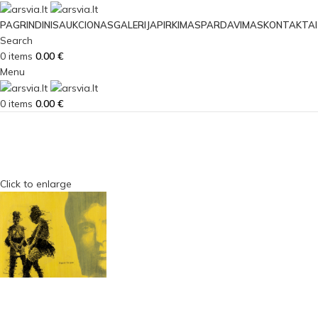
PAGRINDINIS
AUKCIONAS
GALERIJA
PIRKIMAS
PARDAVIMAS
KONTAKTAI
Search
0
items
0.00
€
Menu
0
items
0.00
€
Click to enlarge