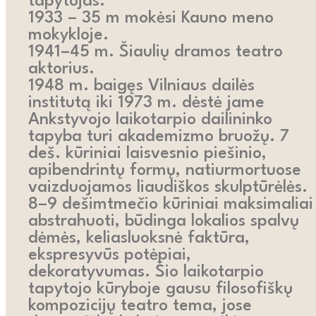
tapytojas.
1933 – 35 m mokėsi Kauno meno
mokykloje.
1941–45 m. Šiaulių dramos teatro
aktorius.
1948 m. baigęs Vilniaus dailės
institutą iki 1973 m. dėstė jame
Ankstyvojo laikotarpio dailininko
tapyba turi akademizmo bruožų. 7
deš. kūriniai laisvesnio piešinio,
apibendrintų formų, natiurmortuose
vaizduojamos liaudiškos skulptūrėlės.
8–9 dešimtmečio kūriniai maksimaliai
abstrahuoti, būdinga lokalios spalvų
dėmės, keliasluoksnė faktūra,
ekspresyvūs potėpiai,
dekoratyvumas. Šio laikotarpio
tapytojo kūryboje gausu filosofiškų
kompozicijų teatro tema, jose