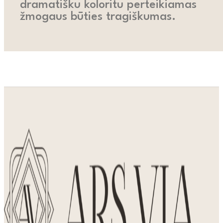
dramatišku koloritu perteikiamas
žmogaus būties tragiškumas.