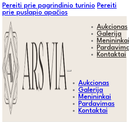
Pereiti prie pagrindinio turinio
Pereiti
prie puslapio apačios
Aukcionas
Galerija
Menininka
Pardavim
Kontaktai
Aukcionas
Galerija
Menininkai
Pardavimas
Kontaktai