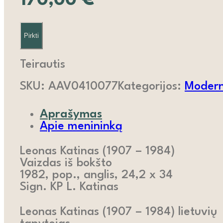
170,00
€
Pirkti
Teirautis
SKU:
AAV0410077
Kategorijos:
Moderni
Aprašymas
Apie menininką
Leonas Katinas (1907 – 1984)
Vaizdas iš bokšto
1982, pop., anglis, 24,2 x 34
Sign. KP L. Katinas
Leonas Katinas (1907 – 1984) lietuvių