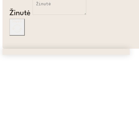
Žinutė
Siųsti