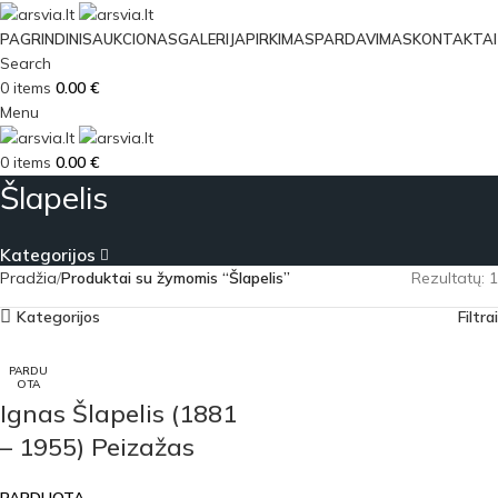
PAGRINDINIS
AUKCIONAS
GALERIJA
PIRKIMAS
PARDAVIMAS
KONTAKTAI
Search
0
items
0.00
€
Menu
0
items
0.00
€
Šlapelis
Kategorijos
Pradžia
Produktai su žymomis “Šlapelis”
Rezultatų: 1
Kategorijos
Filtrai
PARDU
OTA
Ignas Šlapelis (1881
– 1955) Peizažas