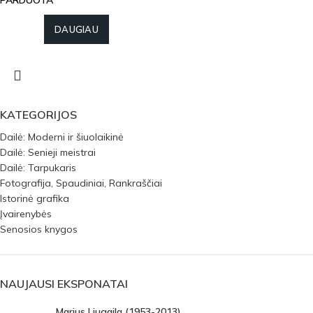
PARDUOTA
DAUGIAU
KATEGORIJOS
Dailė: Moderni ir šiuolaikinė
Dailė: Senieji meistrai
Dailė: Tarpukaris
Fotografija, Spaudiniai, Rankraščiai
Istorinė grafika
Įvairenybės
Senosios knygos
NAUJAUSI EKSPONATAI
Marius Liugaila (1953-2013)