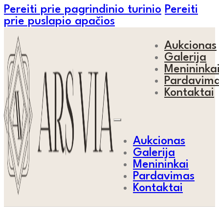
Pereiti prie pagrindinio turinio
Pereiti
prie puslapio apačios
Aukcionas
Galerija
Menininka
Pardavim
Kontaktai
Aukcionas
Galerija
Menininkai
Pardavimas
Kontaktai