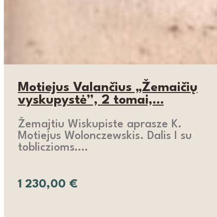
Motiejus Valančius „Žemaičių
vyskupystė”, 2 tomai,…
Žemajtiu Wiskupiste aprasze K.
Motiejus Wolonczewskis. Dalis I su
tobliczioms….
1 230,00
€