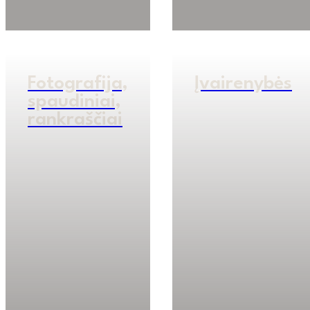
Fotografija,
Įvairenybės
spaudiniai,
rankraščiai