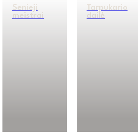
Senieji
Tarpukario
meistrai
dailė