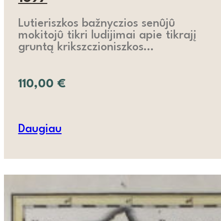
Lutieriszkos bažnyczios senûjû
mokitojû tikri ludijimai apie tikrajį
gruntą krikszczioniszkos…
110,00
€
Daugiau