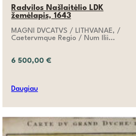
Radvilos Našlaitėlio LDK
žemėlapis, 1643
MAGNI DVCATVS / LITHVANAE, /
Caetervmque Regio / Num Ilii…
6 500,00
€
Daugiau