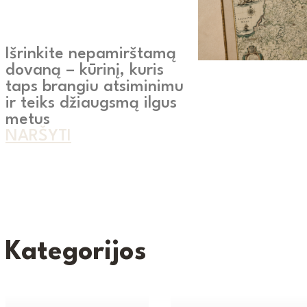
Išrinkite nepamirštamą
dovaną – kūrinį, kuris
taps brangiu atsiminimu
ir teiks džiaugsmą ilgus
metus
NARŠYTI
Kategorijos