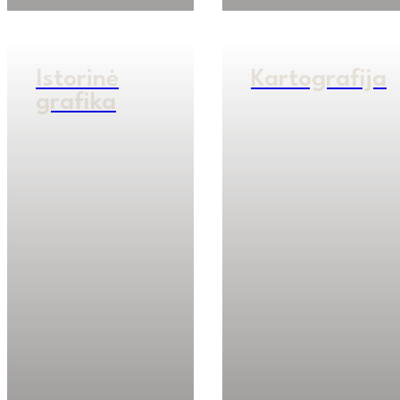
Istorinė
Kartografija
grafika