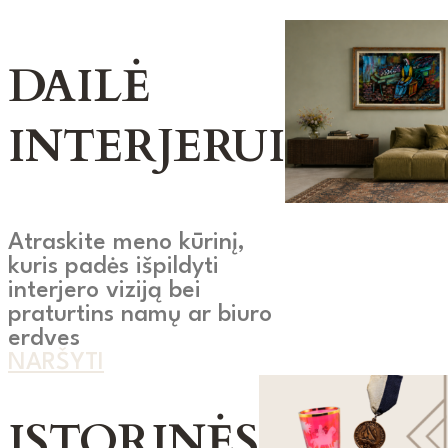
DAILĖ
INTERJERUI
Atraskite meno kūrinį,
kuris padės išpildyti
interjero viziją bei
praturtins namų ar biuro
erdves
NARŠYTI
ISTORINĖS