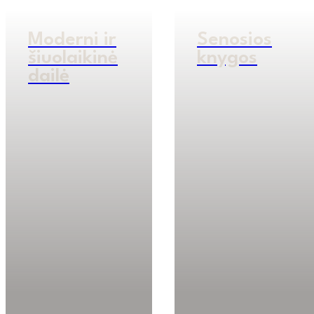
Moderni ir
Senosios
šiuolaikinė
knygos
dailė