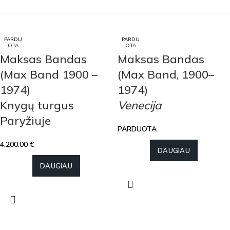
PARDU
PARDU
PARDU
PARDU
PARDU
PARDU
PARDU
PARDU
PARDU
PARDU
OTA
OTA
OTA
OTA
OTA
OTA
OTA
OTA
OTA
OTA
Maksas Bandas
Maksas Bandas
(Max Band 1900 –
(Max Band, 1900–
1974)
1974)
Knygų turgus
Venecija
Paryžiuje
PARDUOTA
4,200.00
€
DAUGIAU
DAUGIAU