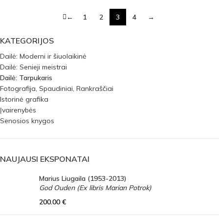
←
1
2
3
4
→
KATEGORIJOS
Dailė: Moderni ir šiuolaikinė
Dailė: Senieji meistrai
Dailė: Tarpukaris
Fotografija, Spaudiniai, Rankraščiai
Istorinė grafika
Įvairenybės
Senosios knygos
NAUJAUSI EKSPONATAI
Marius Liugaila (1953-2013)
God Ouden (Ex libris Marian Potrok)
200.00
€