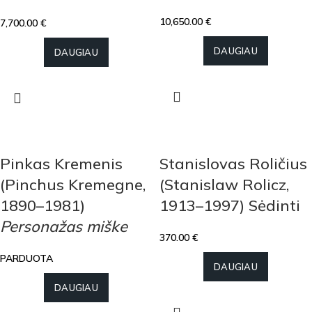
10,650.00
€
7,700.00
€
DAUGIAU
DAUGIAU
Pinkas Kremenis
Stanislovas Roličius
(Pinchus Kremegne,
(Stanislaw Rolicz,
1890–1981)
1913–1997) Sėdinti
Personažas miške
370.00
€
PARDUOTA
DAUGIAU
DAUGIAU