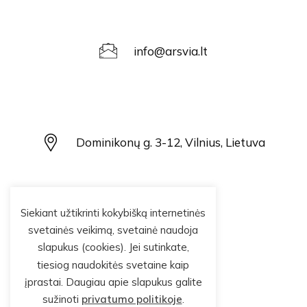
info@arsvia.lt
Dominikonų g. 3-12, Vilnius, Lietuva
Siekiant užtikrinti kokybišką internetinės
svetainės veikimą, svetainė naudoja
+37064378688
slapukus (cookies). Jei sutinkate,
tiesiog naudokitės svetaine kaip
įprastai. Daugiau apie slapukus galite
sužinoti
privatumo politikoje
.