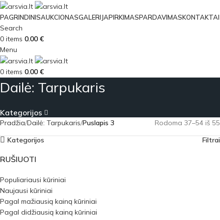
PAGRINDINIS
AUKCIONAS
GALERIJA
PIRKIMAS
PARDAVIMAS
KONTAKTAI
Search
0
items
0.00
€
Menu
0
items
0.00
€
Dailė: Tarpukaris
Kategorijos
Pradžia
Dailė: Tarpukaris
Puslapis 3
Rodoma 37–54 iš 55
Kategorijos
Filtrai
RUŠIUOTI
Populiariausi kūriniai
Naujausi kūriniai
Pagal mažiausią kainą kūriniai
Pagal didžiausią kainą kūriniai