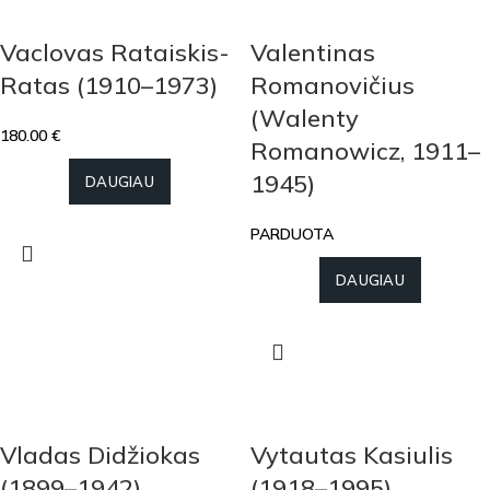
Vaclovas Rataiskis-
Valentinas
Ratas (1910–1973)
Romanovičius
(Walenty
180.00
€
Romanowicz, 1911–
1945)
DAUGIAU
PARDUOTA
DAUGIAU
Vladas Didžiokas
Vytautas Kasiulis
(1899–1942)
(1918–1995)