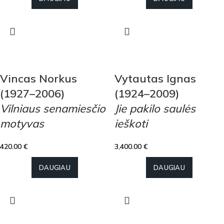
Vincas Norkus
Vytautas Ignas
(1927–2006)
(1924–2009)
Vilniaus senamiesčio
Jie pakilo saulės
motyvas
ieškoti
420.00
€
3,400.00
€
DAUGIAU
DAUGIAU