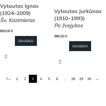
Vytautas Ignas
Vytautas Jurkūnas
(1924–2009)
(1910–1993)
Šv. Kazimieras
Po žvejybos
800.00
€
980.00
€
DAUGIAU
DAUGIAU
←
1
2
3
4
5
6
…
28
29
30
→