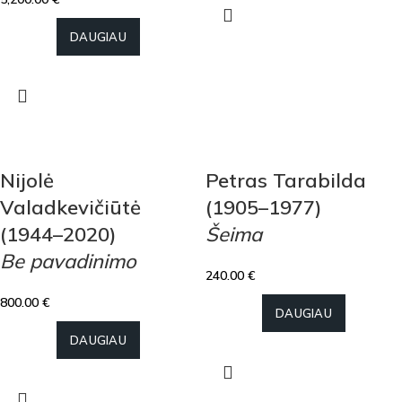
DAUGIAU
Nijolė
Petras Tarabilda
Valadkevičiūtė
(1905–1977)
(1944–2020)
Šeima
Be pavadinimo
240.00
€
800.00
€
DAUGIAU
DAUGIAU