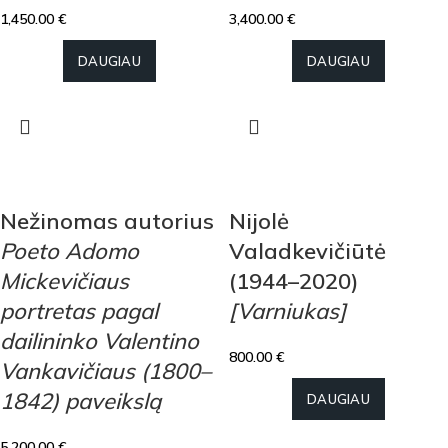
1,450.00
€
3,400.00
€
DAUGIAU
DAUGIAU
Nežinomas autorius
Nijolė
Poeto Adomo
Valadkevičiūtė
Mickevičiaus
(1944–2020)
portretas pagal
[Varniukas]
dailininko Valentino
800.00
€
Vankavičiaus (1800–
1842) paveikslą
DAUGIAU
5,200.00
€