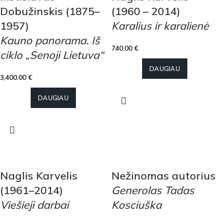
Dobužinskis (1875–
(1960 – 2014)
1957)
Karalius ir karalienė
Kauno panorama. Iš
740.00
€
ciklo „Senoji Lietuva“
DAUGIAU
3,400.00
€
DAUGIAU
Naglis Karvelis
Nežinomas autorius
(1961–2014)
Generolas Tadas
Viešieji darbai
Kosciuška