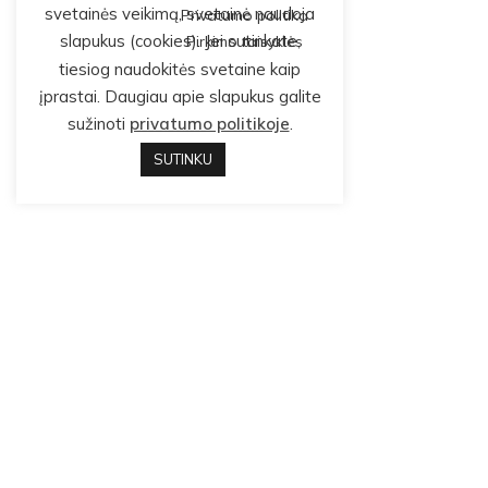
svetainės veikimą, svetainė naudoja
Privatumo politika
slapukus (cookies). Jei sutinkate,
Pirkimo taisyklės
tiesiog naudokitės svetaine kaip
įprastai. Daugiau apie slapukus galite
sužinoti
privatumo politikoje
.
SUTINKU