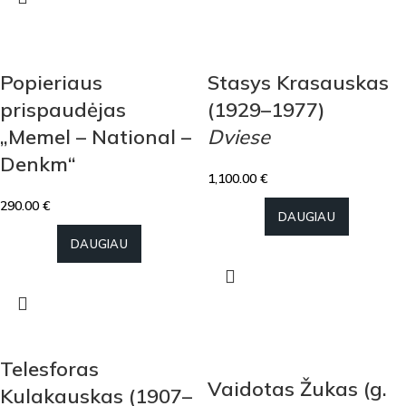
Popieriaus
Stasys Krasauskas
prispaudėjas
(1929–1977)
„Memel – National –
Dviese
Denkm“
1,100.00
€
290.00
€
DAUGIAU
DAUGIAU
Telesforas
Vaidotas Žukas (g.
Kulakauskas (1907–