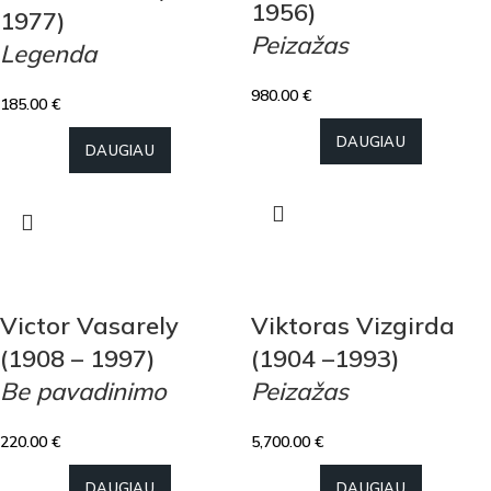
1956)
1977)
Peizažas
Legenda
980.00
€
185.00
€
DAUGIAU
DAUGIAU
Victor Vasarely
Viktoras Vizgirda
(1908 – 1997)
(1904 –1993)
Be pavadinimo
Peizažas
220.00
€
5,700.00
€
DAUGIAU
DAUGIAU