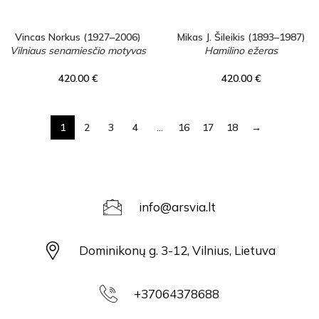
Vincas Norkus (1927–2006)
Mikas J. Šileikis (1893–1987)
Vilniaus senamiesčio motyvas
Hamilino ežeras
420.00
€
420.00
€
1
2
3
4
…
16
17
18
→
info@arsvia.lt
Dominikonų g. 3-12, Vilnius, Lietuva
+37064378688