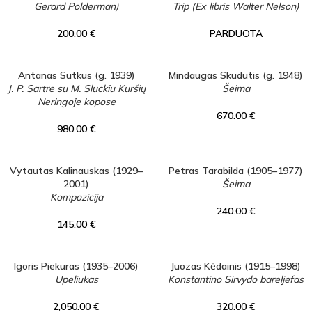
Gerard Polderman)
Trip (Ex libris Walter Nelson)
200.00
€
PARDUOTA
Antanas Sutkus (g. 1939)
Mindaugas Skudutis (g. 1948)
J. P. Sartre su M. Sluckiu Kuršių
Šeima
Neringoje kopose
670.00
€
980.00
€
Vytautas Kalinauskas (1929–
Petras Tarabilda (1905–1977)
2001)
Šeima
Kompozicija
240.00
€
145.00
€
Igoris Piekuras (1935–2006)
Juozas Kėdainis (1915–1998)
Upeliukas
Konstantino Sirvydo bareljefas
2,050.00
€
320.00
€